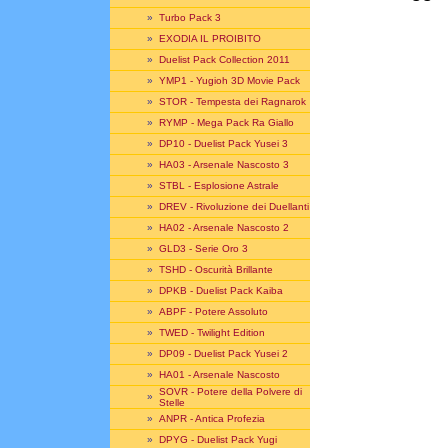
»
Turbo Pack 3
»
EXODIA IL PROIBITO
»
Duelist Pack Collection 2011
»
YMP1 - Yugioh 3D Movie Pack
»
STOR - Tempesta dei Ragnarok
»
RYMP - Mega Pack Ra Giallo
»
DP10 - Duelist Pack Yusei 3
»
HA03 - Arsenale Nascosto 3
»
STBL - Esplosione Astrale
»
DREV - Rivoluzione dei Duellanti
»
HA02 - Arsenale Nascosto 2
»
GLD3 - Serie Oro 3
»
TSHD - Oscurità Brillante
»
DPKB - Duelist Pack Kaiba
»
ABPF - Potere Assoluto
»
TWED - Twilight Edition
»
DP09 - Duelist Pack Yusei 2
»
HA01 - Arsenale Nascosto
SOVR - Potere della Polvere di
»
Stelle
»
ANPR - Antica Profezia
»
DPYG - Duelist Pack Yugi