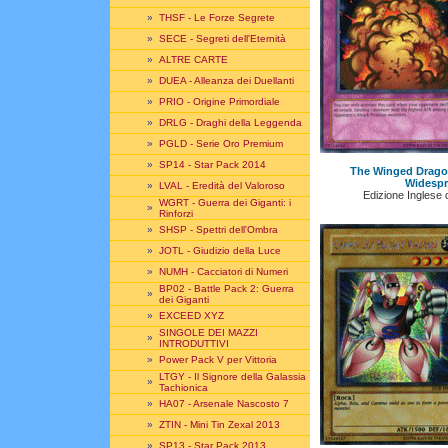
»
THSF - Le Forze Segrete
»
SECE - Segreti dell'Eternità
»
ALTRE CARTE
»
DUEA - Alleanza dei Duellanti
»
PRIO - Origine Primordiale
»
DRLG - Draghi della Leggenda
»
PGLD - Serie Oro Premium
»
SP14 - Star Pack 2014
The Winged Dragon
Widespr
»
LVAL - Eredità del Valoroso
Edizione Inglese 
WGRT - Guerra dei Giganti: i
»
Rinforzi
»
SHSP - Spettri dell'Ombra
»
JOTL - Giudizio della Luce
»
NUMH - Cacciatori di Numeri
BP02 - Battle Pack 2: Guerra
»
dei Giganti
»
EXCEED XYZ
SINGOLE DEI MAZZI
»
INTRODUTTIVI
»
Power Pack V per Vittoria
LTGY - Il Signore della Galassia
»
Tachionica
»
HA07 - Arsenale Nascosto 7
»
ZTIN - Mini Tin Zexal 2013
»
SP13 - Star Pack 2013