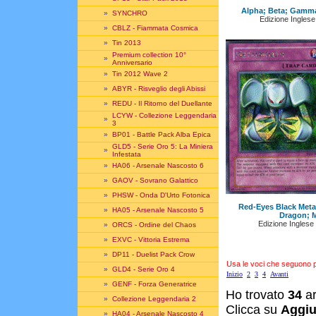
Alpha; Beta; Gamma
»
SYNCHRO
Edizione Inglese
»
CBLZ - Fiammata Cosmica
»
Tin 2013
Premium collection 10°
»
Anniversario
»
Tin 2012 Wave 2
»
ABYR - Risveglio degli Abissi
»
REDU - Il Ritorno del Duellante
LCYW - Collezione Leggendaria
»
3
»
BP01 - Battle Pack Alba Epica
GLD5 - Serie Oro 5: La Miniera
»
Infestata
»
HA06 - Arsenale Nascosto 6
»
GAOV - Sovrano Galattico
»
PHSW - Onda D'Urto Fotonica
Red-Eyes Black Metal
»
HA05 - Arsenale Nascosto 5
Dragon; 
Edizione Inglese
»
ORCS - Ordine del Chaos
»
EXVC - Vittoria Estrema
»
DP11 - Duelist Pack Crow
Usa le voci che seguono per
»
GLD4 - Serie Oro 4
Inizio
2
3
4
Avanti
»
GENF - Forza Generatrice
Ho trovato
34
ar
»
Collezione Leggendaria 2
Clicca su
Aggiu
»
HA04 - Arsenale Nascosto 4