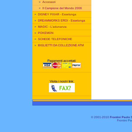
»
Accessori
»
Il Campione del Mondo 2006
»
DISNEY PIXAR - Esselunga
»
DREAMWORKS EROI - Esselunga
»
MAGIC - L'adunanza
»
POKEMON
»
SCHEDE TELEFONICHE
»
BIGLIETTI DA COLLEZIONE ATM
Pagamenti accettati:
Visita i nostri link:
© 2001-2010
Frontini Paolo 
Frontini Pa