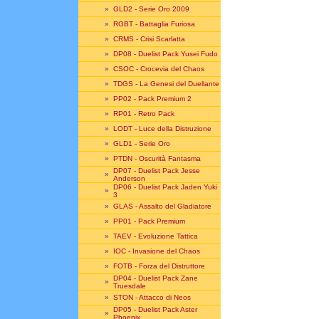
»
GLD2 - Serie Oro 2009
»
RGBT - Battaglia Furiosa
»
CRMS - Crisi Scarlatta
»
DP08 - Duelist Pack Yusei Fudo
»
CSOC - Crocevia del Chaos
»
TDGS - La Genesi del Duellante
»
PP02 - Pack Premium 2
»
RP01 - Retro Pack
»
LODT - Luce della Distruzione
»
GLD1 - Serie Oro
»
PTDN - Oscurità Fantasma
DP07 - Duelist Pack Jesse
»
Anderson
DP06 - Duelist Pack Jaden Yuki
»
3
»
GLAS - Assalto del Gladiatore
»
PP01 - Pack Premium
»
TAEV - Evoluzione Tattica
»
IOC - Invasione del Chaos
»
FOTB - Forza del Distruttore
DP04 - Duelist Pack Zane
»
Truesdale
»
STON - Attacco di Neos
DP05 - Duelist Pack Aster
»
Phoenix