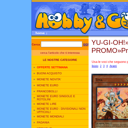
YU-GI-OH
Cerca
GO!
PROMO»Prom
cerca l'articolo che ti interessa
LE NOSTRE CATEGORIE
Usa le voci che seguono per
Inizio
2
3
4
Avanti
»
OFFERTE SETTIMANA
»
BUONI ACQUISTO
»
MONETE NOVITA'
»
MONETE EURO
»
FRANCOBOLLI
MONETE EURO SINGOLE E
»
ROTOLINI
»
MONETE LIRE
MONETE EURO - DIVISIONALI NON
»
UFFICIALI
»
MONETE MONDIALI
»
PADANIA