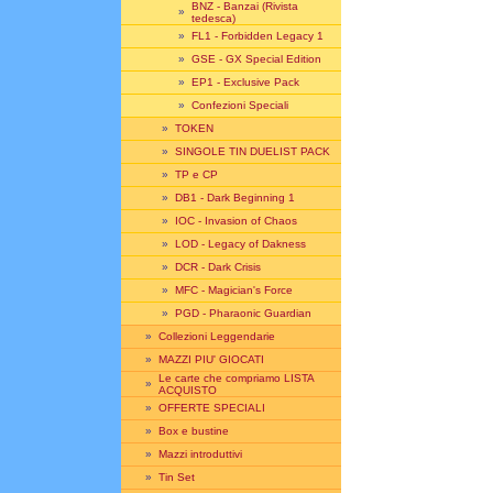
BNZ - Banzai (Rivista
»
tedesca)
»
FL1 - Forbidden Legacy 1
»
GSE - GX Special Edition
»
EP1 - Exclusive Pack
»
Confezioni Speciali
»
TOKEN
»
SINGOLE TIN DUELIST PACK
»
TP e CP
»
DB1 - Dark Beginning 1
»
IOC - Invasion of Chaos
»
LOD - Legacy of Dakness
»
DCR - Dark Crisis
»
MFC - Magician's Force
»
PGD - Pharaonic Guardian
»
Collezioni Leggendarie
»
MAZZI PIU' GIOCATI
Le carte che compriamo LISTA
»
ACQUISTO
»
OFFERTE SPECIALI
»
Box e bustine
»
Mazzi introduttivi
»
Tin Set