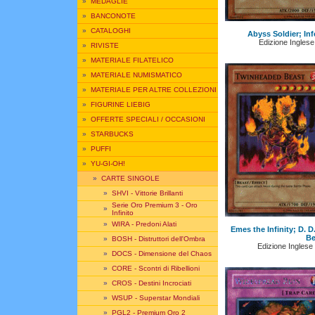
»
MEDAGLIE
»
BANCONOTE
»
CATALOGHI
Abyss Soldier; In
Edizione Inglese
»
RIVISTE
»
MATERIALE FILATELICO
»
MATERIALE NUMISMATICO
»
MATERIALE PER ALTRE COLLEZIONI
»
FIGURINE LIEBIG
»
OFFERTE SPECIALI / OCCASIONI
»
STARBUCKS
»
PUFFI
»
YU-GI-OH!
»
CARTE SINGOLE
»
SHVI - Vittorie Brillanti
Serie Oro Premium 3 - Oro
»
Infinito
»
WIRA - Predoni Alati
Emes the Infinity; D. 
Be
»
BOSH - Distruttori dell'Ombra
Edizione Inglese
»
DOCS - Dimensione del Chaos
»
CORE - Scontri di Ribellioni
»
CROS - Destini Incrociati
»
WSUP - Superstar Mondiali
»
PGL2 - Premium Oro 2