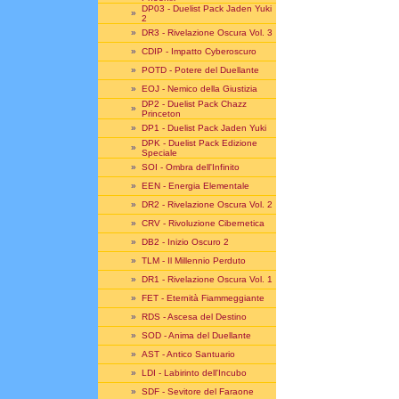
DP03 - Duelist Pack Jaden Yuki
»
2
»
DR3 - Rivelazione Oscura Vol. 3
»
CDIP - Impatto Cyberoscuro
»
POTD - Potere del Duellante
»
EOJ - Nemico della Giustizia
DP2 - Duelist Pack Chazz
»
Princeton
»
DP1 - Duelist Pack Jaden Yuki
DPK - Duelist Pack Edizione
»
Speciale
»
SOI - Ombra dell'Infinito
»
EEN - Energia Elementale
»
DR2 - Rivelazione Oscura Vol. 2
»
CRV - Rivoluzione Cibernetica
»
DB2 - Inizio Oscuro 2
»
TLM - Il Millennio Perduto
»
DR1 - Rivelazione Oscura Vol. 1
»
FET - Eternità Fiammeggiante
»
RDS - Ascesa del Destino
»
SOD - Anima del Duellante
»
AST - Antico Santuario
»
LDI - Labirinto dell'Incubo
»
SDF - Sevitore del Faraone