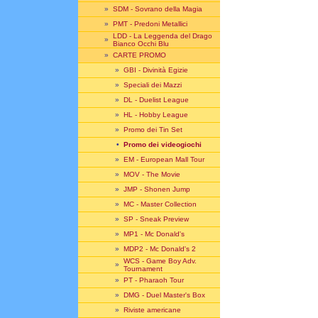
»
SDM - Sovrano della Magia
»
PMT - Predoni Metallici
LDD - La Leggenda del Drago
»
Bianco Occhi Blu
»
CARTE PROMO
»
GBI - Divinità Egizie
»
Speciali dei Mazzi
»
DL - Duelist League
»
HL - Hobby League
»
Promo dei Tin Set
•
Promo dei videogiochi
»
EM - European Mall Tour
»
MOV - The Movie
»
JMP - Shonen Jump
»
MC - Master Collection
»
SP - Sneak Preview
»
MP1 - Mc Donald's
»
MDP2 - Mc Donald's 2
WCS - Game Boy Adv.
»
Tournament
»
PT - Pharaoh Tour
»
DMG - Duel Master's Box
»
Riviste americane