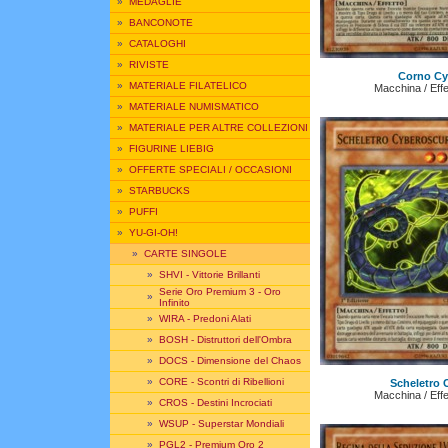
»
MEDAGLIE
»
BANCONOTE
»
CATALOGHI
»
RIVISTE
Corno Cy
»
MATERIALE FILATELICO
Macchina / Effe
»
MATERIALE NUMISMATICO
»
MATERIALE PER ALTRE COLLEZIONI
»
FIGURINE LIEBIG
»
OFFERTE SPECIALI / OCCASIONI
»
STARBUCKS
»
PUFFI
»
YU-GI-OH!
»
CARTE SINGOLE
»
SHVI - Vittorie Brillanti
Serie Oro Premium 3 - Oro
»
Infinito
»
WIRA - Predoni Alati
»
BOSH - Distruttori dell'Ombra
»
DOCS - Dimensione del Chaos
»
CORE - Scontri di Ribellioni
Scheletro 
Macchina / Effe
»
CROS - Destini Incrociati
»
WSUP - Superstar Mondiali
»
PGL2 - Premium Oro 2