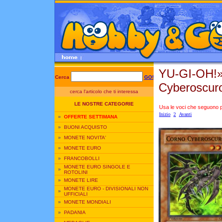
YU-GI-OH!
Cerca
GO!
Cyberoscur
cerca l'articolo che ti interessa
LE NOSTRE CATEGORIE
Usa le voci che seguono per
Inizio
2
Avanti
»
OFFERTE SETTIMANA
»
BUONI ACQUISTO
»
MONETE NOVITA'
»
MONETE EURO
»
FRANCOBOLLI
MONETE EURO SINGOLE E
»
ROTOLINI
»
MONETE LIRE
MONETE EURO - DIVISIONALI NON
»
UFFICIALI
»
MONETE MONDIALI
»
PADANIA