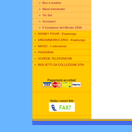
»
Box e bustine
»
Mazzi introduttivi
»
Tin Set
»
Accessori
»
Il Campione del Mondo 2006
»
DISNEY PIXAR - Esselunga
»
DREAMWORKS EROI - Esselunga
»
MAGIC - L'adunanza
»
POKEMON
»
SCHEDE TELEFONICHE
»
BIGLIETTI DA COLLEZIONE ATM
Pagamenti accettati:
Visita i nostri link: