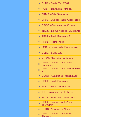
»
GLD2 - Serie Oro 2009
»
RGBT - Battaglia Furiosa
»
CRMS - Crisi Scarlatta
»
DP08 - Duelist Pack Yusei Fudo
»
CSOC - Crocevia del Chaos
»
TDGS - La Genesi del Duellante
»
PP02 - Pack Premium 2
»
RP01 - Retro Pack
»
LODT - Luce della Distruzione
»
GLD1 - Serie Oro
»
PTDN - Oscurità Fantasma
DP07 - Duelist Pack Jesse
»
Anderson
DP06 - Duelist Pack Jaden Yuki
»
3
»
GLAS - Assalto del Gladiatore
»
PP01 - Pack Premium
»
TAEV - Evoluzione Tattica
»
IOC - Invasione del Chaos
»
FOTB - Forza del Distruttore
DP04 - Duelist Pack Zane
»
Truesdale
»
STON - Attacco di Neos
DP05 - Duelist Pack Aster
»
Phoenix