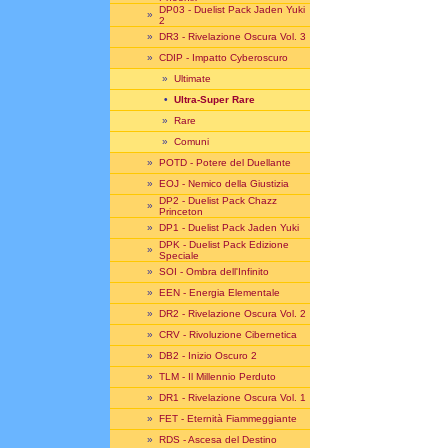
DP03 - Duelist Pack Jaden Yuki
»
2
»
DR3 - Rivelazione Oscura Vol. 3
»
CDIP - Impatto Cyberoscuro
»
Ultimate
•
Ultra-Super Rare
»
Rare
»
Comuni
»
POTD - Potere del Duellante
»
EOJ - Nemico della Giustizia
DP2 - Duelist Pack Chazz
»
Princeton
»
DP1 - Duelist Pack Jaden Yuki
DPK - Duelist Pack Edizione
»
Speciale
»
SOI - Ombra dell'Infinito
»
EEN - Energia Elementale
»
DR2 - Rivelazione Oscura Vol. 2
»
CRV - Rivoluzione Cibernetica
»
DB2 - Inizio Oscuro 2
»
TLM - Il Millennio Perduto
»
DR1 - Rivelazione Oscura Vol. 1
»
FET - Eternità Fiammeggiante
»
RDS - Ascesa del Destino