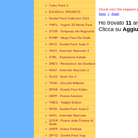
»
Turbo Pack 3
Usa le voci che seguono per
»
EXODIA IL PROIBITO
Inizio
2
Avanti
»
Duelist Pack Collection 2011
Ho trovato
11
ar
»
YMP1 - Yugioh 3D Movie Pack
Clicca su
Aggiu
»
STOR - Tempesta dei Ragnarok
»
RYMP - Mega Pack Ra Giallo
»
DP10 - Duelist Pack Yusei 3
»
HA03 - Arsenale Nascosto 3
»
STBL - Esplosione Astrale
»
DREV - Rivoluzione dei Duellanti
»
HA02 - Arsenale Nascosto 2
»
GLD3 - Serie Oro 3
»
TSHD - Oscurità Brillante
»
DPKB - Duelist Pack Kaiba
»
ABPF - Potere Assoluto
»
TWED - Twilight Edition
»
DP09 - Duelist Pack Yusei 2
»
HA01 - Arsenale Nascosto
SOVR - Potere della Polvere di
»
Stelle
»
ANPR - Antica Profezia
»
DPYG - Duelist Pack Yugi