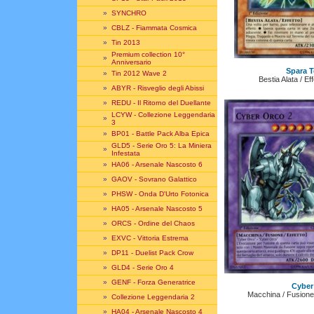
»
SYNCHRO
»
CBLZ - Fiammata Cosmica
»
Tin 2013
Premium collection 10°
»
Anniversario
Spara 
»
Tin 2012 Wave 2
Bestia Alata / Ef
»
ABYR - Risveglio degli Abissi
»
REDU - Il Ritorno del Duellante
LCYW - Collezione Leggendaria
»
3
»
BP01 - Battle Pack Alba Epica
GLD5 - Serie Oro 5: La Miniera
»
Infestata
»
HA06 - Arsenale Nascosto 6
»
GAOV - Sovrano Galattico
»
PHSW - Onda D'Urto Fotonica
»
HA05 - Arsenale Nascosto 5
»
ORCS - Ordine del Chaos
»
EXVC - Vittoria Estrema
»
DP11 - Duelist Pack Crow
»
GLD4 - Serie Oro 4
»
GENF - Forza Generatrice
Cyber
Macchina / Fusione /
»
Collezione Leggendaria 2
»
HA04 - Arsenale Nascosto 4