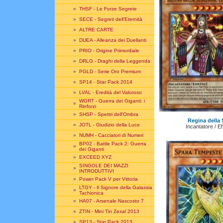
»
THSF - Le Forze Segrete
»
SECE - Segreti dell'Eternità
»
ALTRE CARTE
»
DUEA - Alleanza dei Duellanti
»
PRIO - Origine Primordiale
»
DRLG - Draghi della Leggenda
»
PGLD - Serie Oro Premium
»
SP14 - Star Pack 2014
»
LVAL - Eredità del Valoroso
WGRT - Guerra dei Giganti: i
»
Rinforzi
»
SHSP - Spettri dell'Ombra
Regina della
»
JOTL - Giudizio della Luce
Incantatore / Ef
»
NUMH - Cacciatori di Numeri
BP02 - Battle Pack 2: Guerra
»
dei Giganti
»
EXCEED XYZ
SINGOLE DEI MAZZI
»
INTRODUTTIVI
»
Power Pack V per Vittoria
LTGY - Il Signore della Galassia
»
Tachionica
»
HA07 - Arsenale Nascosto 7
»
ZTIN - Mini Tin Zexal 2013
»
SP13 - Star Pack 2013