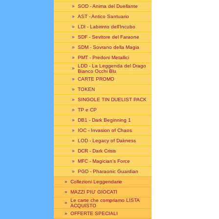
»
SOD - Anima del Duellante
»
AST - Antico Santuario
»
LDI - Labirinto dell'Incubo
»
SDF - Sevitore del Faraone
»
SDM - Sovrano della Magia
»
PMT - Predoni Metallici
LDD - La Leggenda del Drago
»
Bianco Occhi Blu
»
CARTE PROMO
»
TOKEN
»
SINGOLE TIN DUELIST PACK
»
TP e CP
»
DB1 - Dark Beginning 1
»
IOC - Invasion of Chaos
»
LOD - Legacy of Dakness
»
DCR - Dark Crisis
»
MFC - Magician's Force
»
PGD - Pharaonic Guardian
»
Collezioni Leggendarie
»
MAZZI PIU' GIOCATI
Le carte che compriamo LISTA
»
ACQUISTO
»
OFFERTE SPECIALI