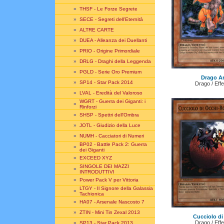
»
THSF - Le Forze Segrete
»
SECE - Segreti dell'Eternità
»
ALTRE CARTE
»
DUEA - Alleanza dei Duellanti
»
PRIO - Origine Primordiale
»
DRLG - Draghi della Leggenda
»
PGLD - Serie Oro Premium
Drago A
»
SP14 - Star Pack 2014
Drago / Eff
»
LVAL - Eredità del Valoroso
WGRT - Guerra dei Giganti: i
»
Rinforzi
»
SHSP - Spettri dell'Ombra
»
JOTL - Giudizio della Luce
»
NUMH - Cacciatori di Numeri
BP02 - Battle Pack 2: Guerra
»
dei Giganti
»
EXCEED XYZ
SINGOLE DEI MAZZI
»
INTRODUTTIVI
»
Power Pack V per Vittoria
LTGY - Il Signore della Galassia
»
Tachionica
»
HA07 - Arsenale Nascosto 7
»
ZTIN - Mini Tin Zexal 2013
Cucciolo di
Drago / Eff
»
SP13 - Star Pack 2013