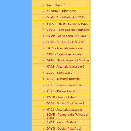
»
Turbo Pack 3
»
EXODIA IL PROIBITO
»
Duelist Pack Collection 2011
»
YMP1 - Yugioh 3D Movie Pack
»
STOR - Tempesta dei Ragnarok
»
RYMP - Mega Pack Ra Giallo
»
DP10 - Duelist Pack Yusei 3
»
HA03 - Arsenale Nascosto 3
»
STBL - Esplosione Astrale
»
DREV - Rivoluzione dei Duellanti
»
HA02 - Arsenale Nascosto 2
»
GLD3 - Serie Oro 3
»
TSHD - Oscurità Brillante
»
DPKB - Duelist Pack Kaiba
»
ABPF - Potere Assoluto
»
TWED - Twilight Edition
»
DP09 - Duelist Pack Yusei 2
»
HA01 - Arsenale Nascosto
SOVR - Potere della Polvere di
»
Stelle
»
ANPR - Antica Profezia
»
DPYG - Duelist Pack Yugi