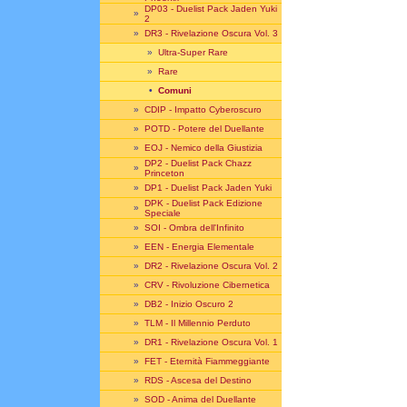
DP03 - Duelist Pack Jaden Yuki
»
2
»
DR3 - Rivelazione Oscura Vol. 3
»
Ultra-Super Rare
»
Rare
•
Comuni
»
CDIP - Impatto Cyberoscuro
»
POTD - Potere del Duellante
»
EOJ - Nemico della Giustizia
DP2 - Duelist Pack Chazz
»
Princeton
»
DP1 - Duelist Pack Jaden Yuki
DPK - Duelist Pack Edizione
»
Speciale
»
SOI - Ombra dell'Infinito
»
EEN - Energia Elementale
»
DR2 - Rivelazione Oscura Vol. 2
»
CRV - Rivoluzione Cibernetica
»
DB2 - Inizio Oscuro 2
»
TLM - Il Millennio Perduto
»
DR1 - Rivelazione Oscura Vol. 1
»
FET - Eternità Fiammeggiante
»
RDS - Ascesa del Destino
»
SOD - Anima del Duellante