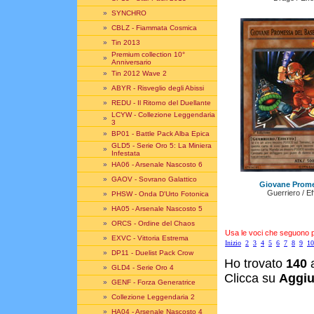
»
SYNCHRO
»
CBLZ - Fiammata Cosmica
»
Tin 2013
Premium collection 10°
»
Anniversario
»
Tin 2012 Wave 2
»
ABYR - Risveglio degli Abissi
»
REDU - Il Ritorno del Duellante
LCYW - Collezione Leggendaria
»
3
»
BP01 - Battle Pack Alba Epica
GLD5 - Serie Oro 5: La Miniera
»
Infestata
»
HA06 - Arsenale Nascosto 6
»
GAOV - Sovrano Galattico
Giovane Prome
Guerriero / E
»
PHSW - Onda D'Urto Fotonica
»
HA05 - Arsenale Nascosto 5
»
ORCS - Ordine del Chaos
Usa le voci che seguono per
»
EXVC - Vittoria Estrema
Inizio
2
3
4
5
6
7
8
9
10
»
DP11 - Duelist Pack Crow
Ho trovato
140
a
»
GLD4 - Serie Oro 4
Clicca su
Aggiu
»
GENF - Forza Generatrice
»
Collezione Leggendaria 2
»
HA04 - Arsenale Nascosto 4