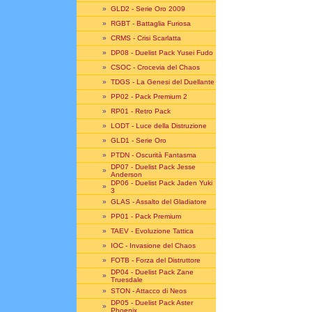
»
GLD2 - Serie Oro 2009
»
RGBT - Battaglia Furiosa
»
CRMS - Crisi Scarlatta
»
DP08 - Duelist Pack Yusei Fudo
»
CSOC - Crocevia del Chaos
»
TDGS - La Genesi del Duellante
»
PP02 - Pack Premium 2
»
RP01 - Retro Pack
»
LODT - Luce della Distruzione
»
GLD1 - Serie Oro
»
PTDN - Oscurità Fantasma
DP07 - Duelist Pack Jesse
»
Anderson
DP06 - Duelist Pack Jaden Yuki
»
3
»
GLAS - Assalto del Gladiatore
»
PP01 - Pack Premium
»
TAEV - Evoluzione Tattica
»
IOC - Invasione del Chaos
»
FOTB - Forza del Distruttore
DP04 - Duelist Pack Zane
»
Truesdale
»
STON - Attacco di Neos
DP05 - Duelist Pack Aster
»
Phoenix