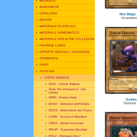
»
MEDAGLIE
»
BANCONOTE
»
CATALOGHI
Neo Mago 
Incantato
»
RIVISTE
»
MATERIALE FILATELICO
»
MATERIALE NUMISMATICO
»
MATERIALE PER ALTRE COLLEZIONI
»
FIGURINE LIEBIG
»
OFFERTE SPECIALI / OCCASIONI
»
STARBUCKS
»
PUFFI
»
YU-GI-OH!
»
CARTE SINGOLE
»
SHVI - Vittorie Brillanti
Serie Oro Premium 3 - Oro
»
Infinito
»
WIRA - Predoni Alati
Goblin
Demone 
»
BOSH - Distruttori dell'Ombra
»
DOCS - Dimensione del Chaos
»
CORE - Scontri di Ribellioni
»
CROS - Destini Incrociati
»
WSUP - Superstar Mondiali
»
PGL2 - Premium Oro 2