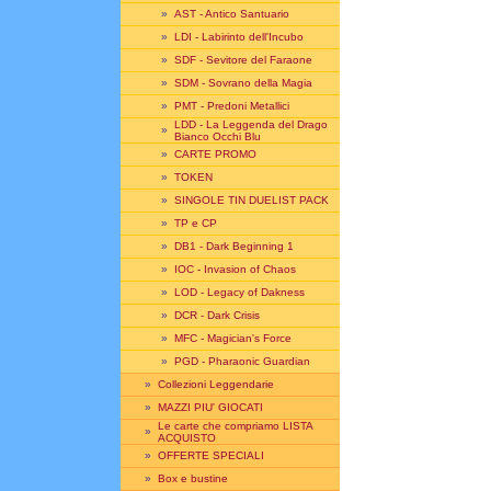
»
AST - Antico Santuario
»
LDI - Labirinto dell'Incubo
»
SDF - Sevitore del Faraone
»
SDM - Sovrano della Magia
»
PMT - Predoni Metallici
LDD - La Leggenda del Drago
»
Bianco Occhi Blu
»
CARTE PROMO
»
TOKEN
»
SINGOLE TIN DUELIST PACK
»
TP e CP
»
DB1 - Dark Beginning 1
»
IOC - Invasion of Chaos
»
LOD - Legacy of Dakness
»
DCR - Dark Crisis
»
MFC - Magician's Force
»
PGD - Pharaonic Guardian
»
Collezioni Leggendarie
»
MAZZI PIU' GIOCATI
Le carte che compriamo LISTA
»
ACQUISTO
»
OFFERTE SPECIALI
»
Box e bustine