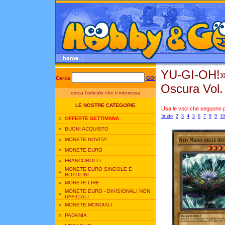
YU-GI-OH!
Cerca
GO!
Oscura Vol
cerca l'articolo che ti interessa
LE NOSTRE CATEGORIE
Usa le voci che seguono per
Inizio
2
3
4
5
6
7
8
9
10
»
OFFERTE SETTIMANA
»
BUONI ACQUISTO
»
MONETE NOVITA'
»
MONETE EURO
»
FRANCOBOLLI
MONETE EURO SINGOLE E
»
ROTOLINI
»
MONETE LIRE
MONETE EURO - DIVISIONALI NON
»
UFFICIALI
»
MONETE MONDIALI
»
PADANIA