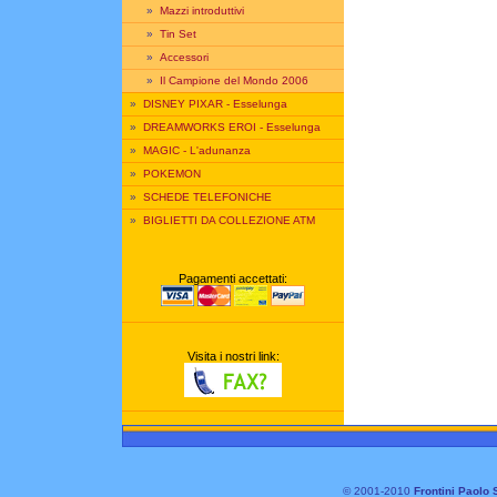
»
Mazzi introduttivi
»
Tin Set
»
Accessori
»
Il Campione del Mondo 2006
»
DISNEY PIXAR - Esselunga
»
DREAMWORKS EROI - Esselunga
»
MAGIC - L'adunanza
»
POKEMON
»
SCHEDE TELEFONICHE
»
BIGLIETTI DA COLLEZIONE ATM
Pagamenti accettati:
Visita i nostri link:
© 2001-2010
Frontini Paolo 