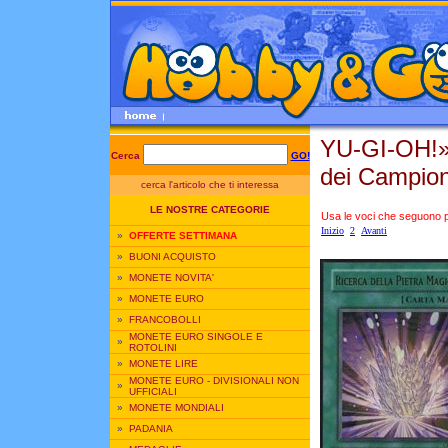
YU-GI-OH!
Cerca
GO!
dei Campion
cerca l'articolo che ti interessa
LE NOSTRE CATEGORIE
Usa le voci che seguono per
Inizio
2
Avanti
»
OFFERTE SETTIMANA
»
BUONI ACQUISTO
»
MONETE NOVITA'
»
MONETE EURO
»
FRANCOBOLLI
MONETE EURO SINGOLE E
»
ROTOLINI
»
MONETE LIRE
MONETE EURO - DIVISIONALI NON
»
UFFICIALI
»
MONETE MONDIALI
»
PADANIA