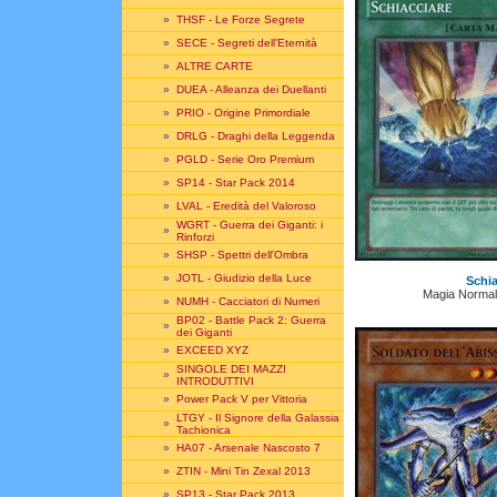
»
THSF - Le Forze Segrete
»
SECE - Segreti dell'Eternità
»
ALTRE CARTE
»
DUEA - Alleanza dei Duellanti
»
PRIO - Origine Primordiale
»
DRLG - Draghi della Leggenda
»
PGLD - Serie Oro Premium
»
SP14 - Star Pack 2014
»
LVAL - Eredità del Valoroso
WGRT - Guerra dei Giganti: i
»
Rinforzi
»
SHSP - Spettri dell'Ombra
»
JOTL - Giudizio della Luce
Schia
Magia Normal
»
NUMH - Cacciatori di Numeri
BP02 - Battle Pack 2: Guerra
»
dei Giganti
»
EXCEED XYZ
SINGOLE DEI MAZZI
»
INTRODUTTIVI
»
Power Pack V per Vittoria
LTGY - Il Signore della Galassia
»
Tachionica
»
HA07 - Arsenale Nascosto 7
»
ZTIN - Mini Tin Zexal 2013
»
SP13 - Star Pack 2013