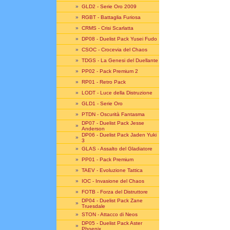
»
GLD2 - Serie Oro 2009
»
RGBT - Battaglia Furiosa
»
CRMS - Crisi Scarlatta
»
DP08 - Duelist Pack Yusei Fudo
»
CSOC - Crocevia del Chaos
»
TDGS - La Genesi del Duellante
»
PP02 - Pack Premium 2
»
RP01 - Retro Pack
»
LODT - Luce della Distruzione
»
GLD1 - Serie Oro
»
PTDN - Oscurità Fantasma
DP07 - Duelist Pack Jesse
»
Anderson
DP06 - Duelist Pack Jaden Yuki
»
3
»
GLAS - Assalto del Gladiatore
»
PP01 - Pack Premium
»
TAEV - Evoluzione Tattica
»
IOC - Invasione del Chaos
»
FOTB - Forza del Distruttore
DP04 - Duelist Pack Zane
»
Truesdale
»
STON - Attacco di Neos
DP05 - Duelist Pack Aster
»
Phoenix