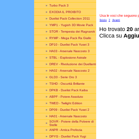
»
Turbo Pack 3
»
EXODIA IL PROIBITO
Usa le voci che seguono per
»
Duelist Pack Collection 2011
Inizio
2
Avanti
»
YMP1 - Yugioh 3D Movie Pack
Ho trovato
20
ar
»
STOR - Tempesta dei Ragnarok
Clicca su
Aggiu
»
RYMP - Mega Pack Ra Giallo
»
DP10 - Duelist Pack Yusei 3
»
HA03 - Arsenale Nascosto 3
»
STBL - Esplosione Astrale
»
DREV - Rivoluzione dei Duellanti
»
HA02 - Arsenale Nascosto 2
»
GLD3 - Serie Oro 3
»
TSHD - Oscurità Brillante
»
DPKB - Duelist Pack Kaiba
»
ABPF - Potere Assoluto
»
TWED - Twilight Edition
»
DP09 - Duelist Pack Yusei 2
»
HA01 - Arsenale Nascosto
SOVR - Potere della Polvere di
»
Stelle
»
ANPR - Antica Profezia
»
DPYG - Duelist Pack Yugi