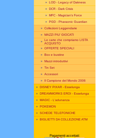
»
LOD - Legacy of Dakness
»
DCR - Dark Crisis
»
MFC - Magician's Force
»
PGD - Pharaonic Guardian
»
Collezioni Leggendarie
»
MAZZI PIU' GIOCATI
Le carte che compriamo LISTA
»
ACQUISTO
»
OFFERTE SPECIALI
»
Box e bustine
»
Mazzi introduttivi
»
Tin Set
»
Accessori
»
Il Campione del Mondo 2006
»
DISNEY PIXAR - Esselunga
»
DREAMWORKS EROI - Esselunga
»
MAGIC - L'adunanza
»
POKEMON
»
SCHEDE TELEFONICHE
»
BIGLIETTI DA COLLEZIONE ATM
Pagamenti accettati: