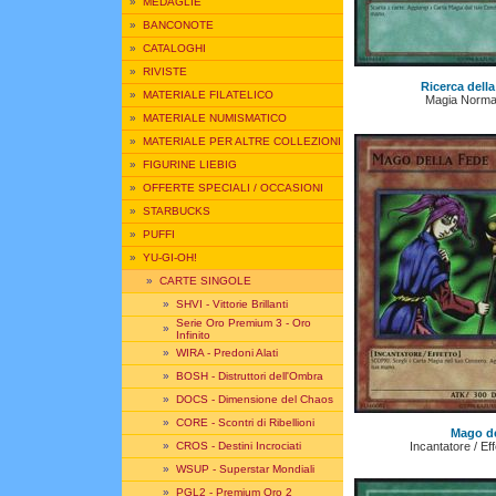
»
MEDAGLIE
»
BANCONOTE
»
CATALOGHI
»
RIVISTE
Ricerca della
»
MATERIALE FILATELICO
Magia Normal
»
MATERIALE NUMISMATICO
»
MATERIALE PER ALTRE COLLEZIONI
»
FIGURINE LIEBIG
»
OFFERTE SPECIALI / OCCASIONI
»
STARBUCKS
»
PUFFI
»
YU-GI-OH!
»
CARTE SINGOLE
»
SHVI - Vittorie Brillanti
Serie Oro Premium 3 - Oro
»
Infinito
»
WIRA - Predoni Alati
»
BOSH - Distruttori dell'Ombra
»
DOCS - Dimensione del Chaos
»
CORE - Scontri di Ribellioni
Mago de
Incantatore / Ef
»
CROS - Destini Incrociati
»
WSUP - Superstar Mondiali
»
PGL2 - Premium Oro 2