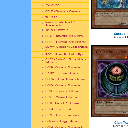
»
SYNCHRO
»
CBLZ - Fiammata Cosmica
»
Tin 2013
Premium collection 10°
»
Anniversario
»
Tin 2012 Wave 2
Soldato d
»
ABYR - Risveglio degli Abissi
Acqua / Ef
»
REDU - Il Ritorno del Duellante
LCYW - Collezione Leggendaria
»
3
»
BP01 - Battle Pack Alba Epica
GLD5 - Serie Oro 5: La Miniera
»
Infestata
»
HA06 - Arsenale Nascosto 6
»
GAOV - Sovrano Galattico
»
PHSW - Onda D'Urto Fotonica
»
HA05 - Arsenale Nascosto 5
»
ORCS - Ordine del Chaos
»
EXVC - Vittoria Estrema
»
DP11 - Duelist Pack Crow
»
GLD4 - Serie Oro 4
»
GENF - Forza Generatrice
»
Collezione Leggendaria 2
Giara Tr
Roccia / Ef
»
HA04 - Arsenale Nascosto 4