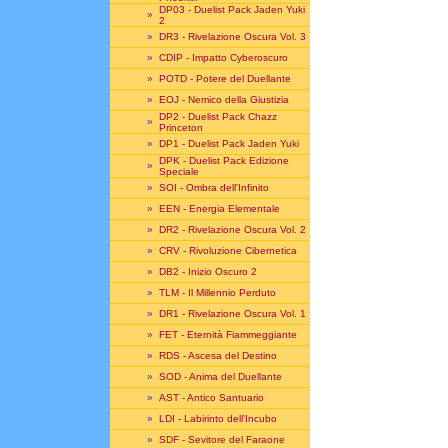
DP03 - Duelist Pack Jaden Yuki
»
2
»
DR3 - Rivelazione Oscura Vol. 3
»
CDIP - Impatto Cyberoscuro
»
POTD - Potere del Duellante
»
EOJ - Nemico della Giustizia
DP2 - Duelist Pack Chazz
»
Princeton
»
DP1 - Duelist Pack Jaden Yuki
DPK - Duelist Pack Edizione
»
Speciale
»
SOI - Ombra dell'Infinito
»
EEN - Energia Elementale
»
DR2 - Rivelazione Oscura Vol. 2
»
CRV - Rivoluzione Cibernetica
»
DB2 - Inizio Oscuro 2
»
TLM - Il Millennio Perduto
»
DR1 - Rivelazione Oscura Vol. 1
»
FET - Eternità Fiammeggiante
»
RDS - Ascesa del Destino
»
SOD - Anima del Duellante
»
AST - Antico Santuario
»
LDI - Labirinto dell'Incubo
»
SDF - Sevitore del Faraone