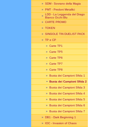
»
SDM - Sovrano della Magia
»
PMT - Predoni Metallici
LDD - La Leggenda del Drago
»
Bianco Occhi Blu
»
CARTE PROMO
»
TOKEN
»
SINGOLE TIN DUELIST PACK
»
TP e CP
»
Carte TP1
»
Carte TP5
»
Carte TP6
»
Carte TP7
»
Carte TP8
»
Busta dei Campioni Sfida 1
•
Busta dei Campioni Sfida 2
»
Busta dei Campioni Sfida 3
»
Busta dei Campioni Sfida 4
»
Busta dei Campioni Sfida 5
»
Busta dei Campioni Sfida 6
»
Busta dei Campioni Sfida 7
»
DB1 - Dark Beginning 1
»
IOC - Invasion of Chaos