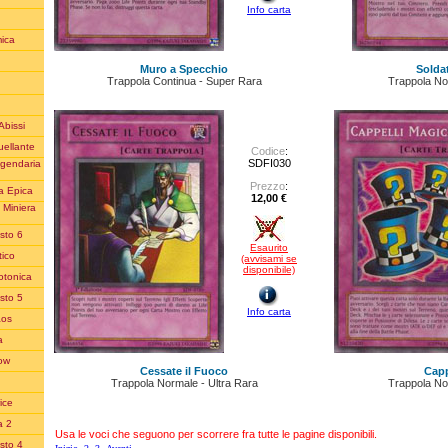
Info carta
ica
Muro a Specchio
Soldat
Trappola Continua - Super Rara
Trappola No
Abissi
uellante
Codice
:
SDFI030
ggendaria
Prezzo
:
a Epica
12,00 €
 Miniera
sto 6
Esaurito
ico
(avvisami se
disponibile)
otonica
sto 5
Info carta
aos
a
row
Cessate il Fuoco
Capp
Trappola Normale - Ultra Rara
Trappola No
ice
a 2
Usa le voci che seguono per scorrere fra tutte le pagine disponibili.
sto 4