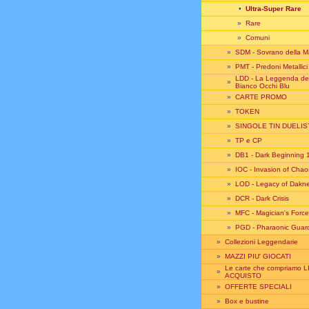
•
Ultra-Super Rare
»
Rare
»
Comuni
»
SDM - Sovrano della M
»
PMT - Predoni Metallici
LDD - La Leggenda de
»
Bianco Occhi Blu
»
CARTE PROMO
»
TOKEN
»
SINGOLE TIN DUELIS
»
TP e CP
»
DB1 - Dark Beginning 
»
IOC - Invasion of Chao
»
LOD - Legacy of Dakn
»
DCR - Dark Crisis
»
MFC - Magician's Force
»
PGD - Pharaonic Guar
»
Collezioni Leggendarie
»
MAZZI PIU' GIOCATI
Le carte che compriamo L
»
ACQUISTO
»
OFFERTE SPECIALI
»
Box e bustine