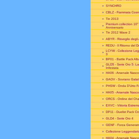
»
SYNCHRO
»
CBLZ - Fiammata Cosm
»
Tin 2013
Premium collection 10°
»
Anniversario
»
Tin 2012 Wave 2
»
ABYR - Risveglio degli 
»
REDU - Il Ritorno del D
LCYW - Collezione Le
»
3
»
BP01 - Battle Pack Alb
GLD5 - Serie Oro 5: La
»
Infestata
»
HA06 - Arsenale Nasco
»
GAOV - Sovrano Galatt
»
PHSW - Onda D'Urto F
»
HA05 - Arsenale Nasco
»
ORCS - Ordine del Ch
»
EXVC - Vittoria Estrem
»
DP11 - Duelist Pack C
»
GLD4 - Serie Oro 4
»
GENF - Forza Generatr
»
Collezione Leggendari
»
HA04 - Arsenale Nasco