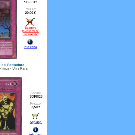
SDFI012
Prezzo
:
20,00 €
Esaurito
(avvisami se
disponibile)
Info carta
 del Posseduto
ntinua - Ultra Rara
Codice
:
SDFI028
Prezzo
:
2,50 €
Aggiungi
Info carta