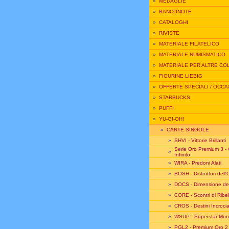
»
MEDAGLIE
»
BANCONOTE
»
CATALOGHI
»
RIVISTE
»
MATERIALE FILATELICO
»
MATERIALE NUMISMATICO
»
MATERIALE PER ALTRE CO
»
FIGURINE LIEBIG
»
OFFERTE SPECIALI / OCCA
»
STARBUCKS
»
PUFFI
»
YU-GI-OH!
»
CARTE SINGOLE
»
SHVI - Vittorie Brillanti
Serie Oro Premium 3 -
»
Infinito
»
WIRA - Predoni Alati
»
BOSH - Distruttori dell
»
DOCS - Dimensione de
»
CORE - Scontri di Ribel
»
CROS - Destini Incrocia
»
WSUP - Superstar Mond
»
PGL2 - Premium Oro 2