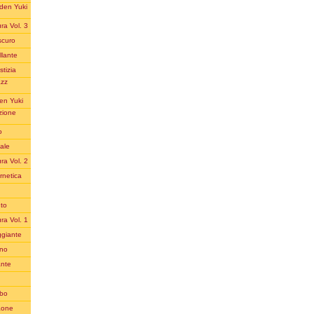
aden Yuki
ra Vol. 3
scuro
llante
tizia
azz
en Yuki
zione
o
ale
ra Vol. 2
rnetica
uto
ra Vol. 1
ggiante
ino
ante
ubo
aone