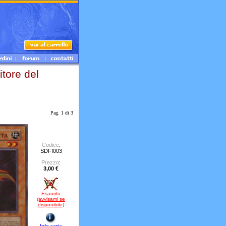
ore del
Pag. 1 di 3
Codice
:
SDFI003
Prezzo
:
3,00 €
Esaurito
(avvisami se
disponibile)
Info carta