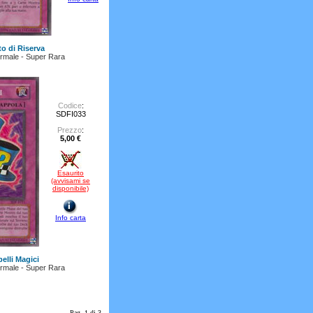
o di Riserva
rmale - Super Rara
Codice
:
SDFI033
Prezzo
:
5,00 €
Esaurito
(avvisami se
disponibile)
Info carta
elli Magici
rmale - Super Rara
Pag. 1 di 3