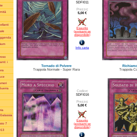
SDFI011
te
Prezzo
:
rnità
5,00 €
ellanti
Esaurito
iale
(avvisami se
disponibile)
Leggenda
mium
Info carta
oroso
nti: i
Tornado di Polvere
Richiamo
Trappola Normale - Super Rara
Trappola Co
bra
Luce
umeri
Guerra
Codice
:
SDFI016
Prezzo
:
5,00 €
ria
 Galassia
Esaurito
sto 7
(avvisami se
disponibile)
2013