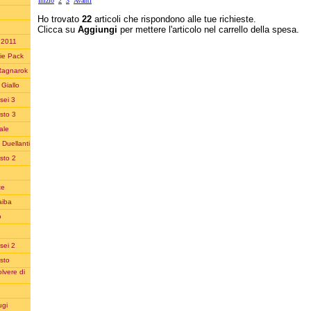
Inizio
2
3
Avanti
Ho trovato
22
articoli che rispondono alle tue richieste.
Clicca su
Aggiungi
per mettere l'articolo nel carrello della spesa.
n 2011
ie Pack
Ragnarok
Giallo
sei 3
sto 3
ale
 Duellanti
sto 2
te
aiba
o
sei 2
sto
lvere di
ugi