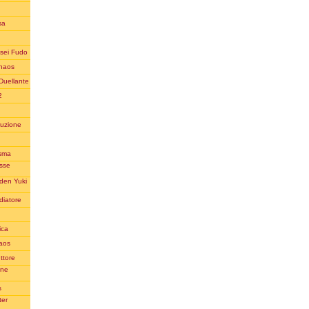
sa
usei Fudo
Chaos
Duellante
2
ruzione
asma
esse
aden Yuki
diatore
ica
haos
ttore
ane
s
ter