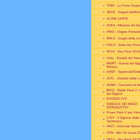
»
THSF - Le Forze Segre
»
SECE - Segreti dell'Ete
»
ALTRE CARTE
»
DUEA - Alleanza dei Du
»
PRIO - Origine Primord
»
DRLG - Draghi della 
»
PGLD - Serie Oro Pre
»
SP14 - Star Pack 2014
»
LVAL - Eredità del Val
WGRT - Guerra dei Giga
»
Rinforzi
»
SHSP - Spettri dell'Om
»
JOTL - Giudizio della 
»
NUMH - Cacciatori di N
BP02 - Battle Pack 2: 
»
dei Giganti
»
EXCEED XYZ
SINGOLE DEI MAZZI
»
INTRODUTTIVI
»
Power Pack V per Vitto
LTGY - Il Signore della
»
Tachionica
»
HA07 - Arsenale Nasco
»
ZTIN - Mini Tin Zexal 
»
SP13 - Star Pack 2013