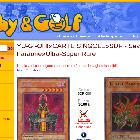
YU-GI-OH!»CARTE SINGOLE»SDF - Sevit
GO!
Faraone»Ultra-Super Rare
essa
Usa le voci che seguono per scorrere fra tutte le pagine disponibili.
E
Inizio
2
3
Avanti
Codice
:
SDFI000
Prezzo
:
30,00 €
LI NON
Esaurito
(avvisami se
disponibile)
Info carta