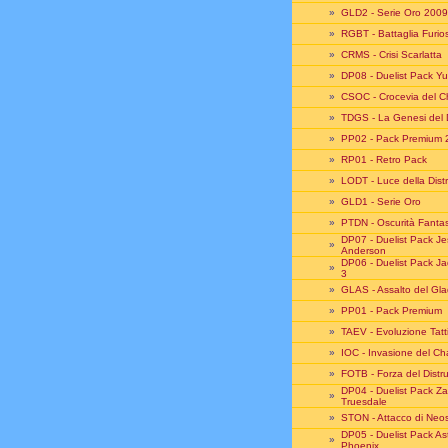
»
GLD2 - Serie Oro 2009
»
RGBT - Battaglia Furio
»
CRMS - Crisi Scarlatta
»
DP08 - Duelist Pack Y
»
CSOC - Crocevia del 
»
TDGS - La Genesi del 
»
PP02 - Pack Premium 
»
RP01 - Retro Pack
»
LODT - Luce della Dist
»
GLD1 - Serie Oro
»
PTDN - Oscurità Fant
DP07 - Duelist Pack J
»
Anderson
DP06 - Duelist Pack J
»
3
»
GLAS - Assalto del Gla
»
PP01 - Pack Premium
»
TAEV - Evoluzione Tatt
»
IOC - Invasione del C
»
FOTB - Forza del Distru
DP04 - Duelist Pack Z
»
Truesdale
»
STON - Attacco di Neo
DP05 - Duelist Pack As
»
Phoenix