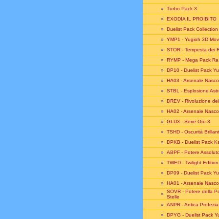
»
Turbo Pack 3
»
EXODIA IL PROIBITO
»
Duelist Pack Collectio
»
YMP1 - Yugioh 3D Mov
»
STOR - Tempesta dei 
»
RYMP - Mega Pack Ra 
»
DP10 - Duelist Pack Yu
»
HA03 - Arsenale Nasco
»
STBL - Esplosione Astr
»
DREV - Rivoluzione dei
»
HA02 - Arsenale Nasco
»
GLD3 - Serie Oro 3
»
TSHD - Oscurità Brillan
»
DPKB - Duelist Pack K
»
ABPF - Potere Assolut
»
TWED - Twilight Edition
»
DP09 - Duelist Pack Yu
»
HA01 - Arsenale Nasco
SOVR - Potere della Po
»
Stelle
»
ANPR - Antica Profezia
»
DPYG - Duelist Pack Y