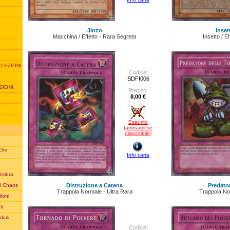
Jinzo
Inset
Macchina / Effetto - Rara Segreta
Insetto / E
LLEZIONI
Codice
:
SDFI006
SIONI
Prezzo
:
8,00 €
Esaurito
(avvisami se
disponibile)
 Oro
Info carta
'Ombra
Distruzione a Catena
Predato
l Chaos
Trappola Normale - Ultra Rara
Trappola No
lioni
ti
iali
Codice
: