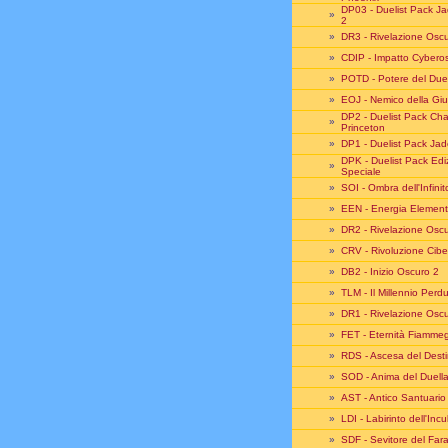
DP03 - Duelist Pack J
»
2
»
DR3 - Rivelazione Oscu
»
CDIP - Impatto Cybero
»
POTD - Potere del Due
»
EOJ - Nemico della Gius
DP2 - Duelist Pack Ch
»
Princeton
»
DP1 - Duelist Pack Jad
DPK - Duelist Pack Edi
»
Speciale
»
SOI - Ombra dell'Infinit
»
EEN - Energia Element
»
DR2 - Rivelazione Oscu
»
CRV - Rivoluzione Cibe
»
DB2 - Inizio Oscuro 2
»
TLM - Il Millennio Perd
»
DR1 - Rivelazione Oscu
»
FET - Eternità Fiamme
»
RDS - Ascesa del Dest
»
SOD - Anima del Duell
»
AST - Antico Santuario
»
LDI - Labirinto dell'Inc
»
SDF - Sevitore del Far