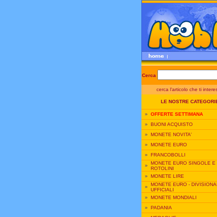
Cerca
cerca l'articolo che ti inter
LE NOSTRE CATEGORI
»
OFFERTE SETTIMANA
»
BUONI ACQUISTO
»
MONETE NOVITA'
»
MONETE EURO
»
FRANCOBOLLI
MONETE EURO SINGOLE E
»
ROTOLINI
»
MONETE LIRE
MONETE EURO - DIVISIONA
»
UFFICIALI
»
MONETE MONDIALI
»
PADANIA