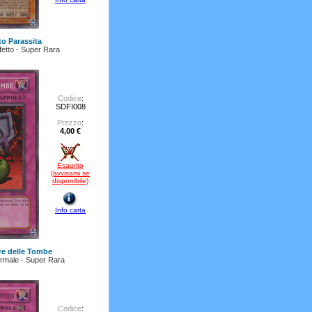
to Parassita
ffetto - Super Rara
Codice
:
SDFI008
Prezzo
:
4,00 €
Esaurito
(avvisami se
disponibile)
Info carta
re delle Tombe
rmale - Super Rara
Codice
: