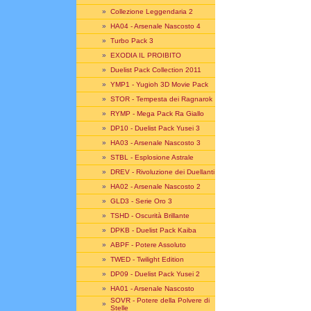
»
Collezione Leggendaria 2
»
HA04 - Arsenale Nascosto 4
»
Turbo Pack 3
»
EXODIA IL PROIBITO
»
Duelist Pack Collection 2011
»
YMP1 - Yugioh 3D Movie Pack
»
STOR - Tempesta dei Ragnarok
»
RYMP - Mega Pack Ra Giallo
»
DP10 - Duelist Pack Yusei 3
»
HA03 - Arsenale Nascosto 3
»
STBL - Esplosione Astrale
»
DREV - Rivoluzione dei Duellanti
»
HA02 - Arsenale Nascosto 2
»
GLD3 - Serie Oro 3
»
TSHD - Oscurità Brillante
»
DPKB - Duelist Pack Kaiba
»
ABPF - Potere Assoluto
»
TWED - Twilight Edition
»
DP09 - Duelist Pack Yusei 2
»
HA01 - Arsenale Nascosto
SOVR - Potere della Polvere di
»
Stelle