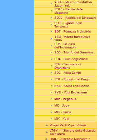
YSDJ - Mazzo Introduttivo
»
Jaden Yuki
SD10 - Rivolta delle
»
Macchine
»
SD09 - Rabbia del Dinosauro
SD8 - Signore della
»
Tempesta
»
SD7 - Fortezza Invincibile
YSD - Mazzo Introduttivo
»
2006
SD6 - Giudizio
»
dell'Incantatore
»
SD5 - Trionfo del Guerriero
»
SD4 - Furia dagli Abissi
SD3 - Fiammata di
»
Distruzione
»
SD2 - Follia Zombi
»
SD1 - Ruggito del Drago
»
SKE - Kaiba Evoluzione
»
SYE - Yugi Evoluzione
•
MIP - Pegasus
»
MIJ - Joey
»
MIK - Kaiba
»
MIY - Yugi
»
Power Pack V per Vittoria
LTGY - Il Signore della Galassia
»
Tachionica
»
HA07 - Arsenale Nascosto 7