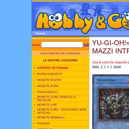
YU-GI-OH!
Cerca
GO!
MAZZI INT
cerca l'articolo che ti interessa
LE NOSTRE CATEGORIE
Usa le voci che seguono per
Inizio
2
3
4
5
Avanti
»
OFFERTE SETTIMANA
»
BUONI ACQUISTO
»
MONETE NOVITA'
»
MONETE EURO
»
FRANCOBOLLI
MONETE EURO SINGOLE E
»
ROTOLINI
»
MONETE LIRE
MONETE EURO - DIVISIONALI NON
»
UFFICIALI
»
MONETE MONDIALI
»
PADANIA