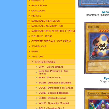
»
MEDAGLIE
»
BANCONOTE
»
CATALOGHI
Abba
Incantatore / Rituale
»
RIVISTE
»
MATERIALE FILATELICO
»
MATERIALE NUMISMATICO
»
MATERIALE PER ALTRE COLLEZIONI
»
FIGURINE LIEBIG
»
OFFERTE SPECIALI / OCCASIONI
»
STARBUCKS
»
PUFFI
»
YU-GI-OH!
»
CARTE SINGOLE
»
SHVI - Vittorie Brillanti
Serie Oro Premium 3 - Oro
»
Infinito
»
WIRA - Predoni Alati
Ryu
Drago 
»
BOSH - Distruttori dell'Ombra
»
DOCS - Dimensione del Chaos
»
CORE - Scontri di Ribellioni
»
CROS - Destini Incrociati
»
WSUP - Superstar Mondiali
»
PGL2 - Premium Oro 2