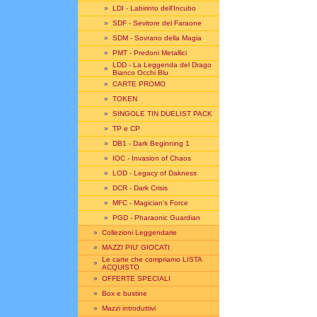
»
LDI - Labirinto dell'Incubo
»
SDF - Sevitore del Faraone
»
SDM - Sovrano della Magia
»
PMT - Predoni Metallici
LDD - La Leggenda del Drago
»
Bianco Occhi Blu
»
CARTE PROMO
»
TOKEN
»
SINGOLE TIN DUELIST PACK
»
TP e CP
»
DB1 - Dark Beginning 1
»
IOC - Invasion of Chaos
»
LOD - Legacy of Dakness
»
DCR - Dark Crisis
»
MFC - Magician's Force
»
PGD - Pharaonic Guardian
»
Collezioni Leggendarie
»
MAZZI PIU' GIOCATI
Le carte che compriamo LISTA
»
ACQUISTO
»
OFFERTE SPECIALI
»
Box e bustine
»
Mazzi introduttivi