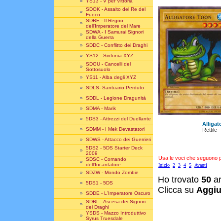
»
YS13 - V per Vittoria
SDOK - Assalto del Re del
»
Fuoco
SDRE - Il Regno
»
dell'Imperatore del Mare
SDWA - I Samurai Signori
»
della Guerra
»
SDDC - Conflitto dei Draghi
»
YS12 - Sinfonia XYZ
SDGU - Cancelli del
»
Sottosuolo
»
YS11 - Alba degli XYZ
»
SDLS- Santuario Perduto
»
SDDL - Legione Dragunità
»
SDMA - Marik
»
5DS3 - Attrezzi del Duellante
Alligat
»
SDMM - I Mek Devastatori
Rettile
»
SDWS - Attacco dei Guerrieri
5DS2 - 5DS Starter Deck
»
2009
Usa le voci che seguono per
SDSC - Comando
»
dell'Incantatore
Inizio
2
3
4
5
Avanti
»
SDZW - Mondo Zombie
Ho trovato
50
ar
»
5DS1 - 5DS
Clicca su
Aggiu
»
SDDE - L'Imperatore Oscuro
SDRL - Ascesa dei Signori
»
dei Draghi
YSDS - Mazzo Introduttivo
»
Syrus Truesdale