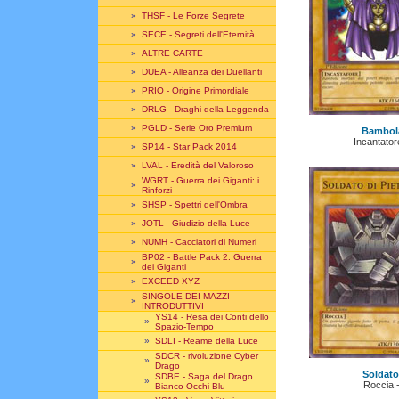
»
THSF - Le Forze Segrete
»
SECE - Segreti dell'Eternità
»
ALTRE CARTE
»
DUEA - Alleanza dei Duellanti
»
PRIO - Origine Primordiale
»
DRLG - Draghi della Leggenda
»
PGLD - Serie Oro Premium
Bambola
Incantato
»
SP14 - Star Pack 2014
»
LVAL - Eredità del Valoroso
WGRT - Guerra dei Giganti: i
»
Rinforzi
»
SHSP - Spettri dell'Ombra
»
JOTL - Giudizio della Luce
»
NUMH - Cacciatori di Numeri
BP02 - Battle Pack 2: Guerra
»
dei Giganti
»
EXCEED XYZ
SINGOLE DEI MAZZI
»
INTRODUTTIVI
YS14 - Resa dei Conti dello
»
Spazio-Tempo
»
SDLI - Reame della Luce
SDCR - rivoluzione Cyber
»
Drago
Soldato 
SDBE - Saga del Drago
»
Roccia 
Bianco Occhi Blu