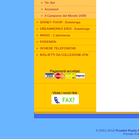
»
Tin Set
»
Accessori
»
Il Campione del Mondo 2006
»
DISNEY PIXAR - Esselunga
»
DREAMWORKS EROI - Esselunga
»
MAGIC - L'adunanza
»
POKEMON
»
SCHEDE TELEFONICHE
»
BIGLIETTI DA COLLEZIONE ATM
Pagamenti accettati:
Visita i nostri link:
© 2001-2010
Frontini Paolo 
Frontini Pa