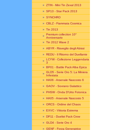
»
ZTIN - Mini Tin Zexal 2013
»
SP13 - Star Pack 2013
»
SYNCHRO
»
CBLZ - Fiammata Cosmica
»
Tin 2013
Premium collection 10°
»
Anniversario
»
Tin 2012 Wave 2
»
ABYR - Risveglio degli Abissi
»
REDU - Il Ritorno del Duellante
LCYW - Collezione Leggendaria
»
3
»
BP01 - Battle Pack Alba Epica
GLD5 - Serie Oro 5: La Miniera
»
Infestata
»
HA06 - Arsenale Nascosto 6
»
GAOV - Sovrano Galattico
»
PHSW - Onda D'Urto Fotonica
»
HA05 - Arsenale Nascosto 5
»
ORCS - Ordine del Chaos
»
EXVC - Vittoria Estrema
»
DP11 - Duelist Pack Crow
»
GLD4 - Serie Oro 4
»
GENF - Forza Generatrice