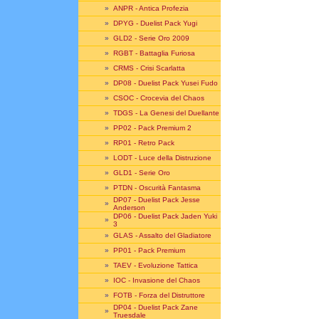
»
ANPR - Antica Profezia
»
DPYG - Duelist Pack Yugi
»
GLD2 - Serie Oro 2009
»
RGBT - Battaglia Furiosa
»
CRMS - Crisi Scarlatta
»
DP08 - Duelist Pack Yusei Fudo
»
CSOC - Crocevia del Chaos
»
TDGS - La Genesi del Duellante
»
PP02 - Pack Premium 2
»
RP01 - Retro Pack
»
LODT - Luce della Distruzione
»
GLD1 - Serie Oro
»
PTDN - Oscurità Fantasma
DP07 - Duelist Pack Jesse
»
Anderson
DP06 - Duelist Pack Jaden Yuki
»
3
»
GLAS - Assalto del Gladiatore
»
PP01 - Pack Premium
»
TAEV - Evoluzione Tattica
»
IOC - Invasione del Chaos
»
FOTB - Forza del Distruttore
DP04 - Duelist Pack Zane
»
Truesdale