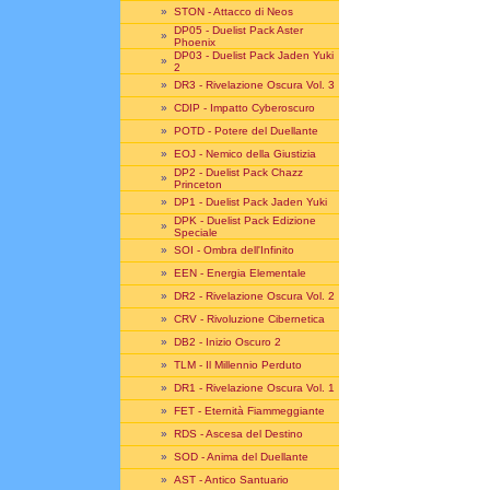
»
STON - Attacco di Neos
DP05 - Duelist Pack Aster
»
Phoenix
DP03 - Duelist Pack Jaden Yuki
»
2
»
DR3 - Rivelazione Oscura Vol. 3
»
CDIP - Impatto Cyberoscuro
»
POTD - Potere del Duellante
»
EOJ - Nemico della Giustizia
DP2 - Duelist Pack Chazz
»
Princeton
»
DP1 - Duelist Pack Jaden Yuki
DPK - Duelist Pack Edizione
»
Speciale
»
SOI - Ombra dell'Infinito
»
EEN - Energia Elementale
»
DR2 - Rivelazione Oscura Vol. 2
»
CRV - Rivoluzione Cibernetica
»
DB2 - Inizio Oscuro 2
»
TLM - Il Millennio Perduto
»
DR1 - Rivelazione Oscura Vol. 1
»
FET - Eternità Fiammeggiante
»
RDS - Ascesa del Destino
»
SOD - Anima del Duellante
»
AST - Antico Santuario