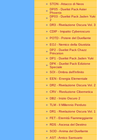
»
STON - Attacco di Neos
DP05 - Duelist Pack Aster
»
Phoenix
DP03 - Duelist Pack Jaden Yuki
»
2
»
DR3 - Rivelazione Oscura Vol. 3
»
CDIP - Impatto Cyberoscuro
»
POTD - Potere del Duellante
»
EOJ - Nemico della Giustizia
DP2 - Duelist Pack Chazz
»
Princeton
»
DP1 - Duelist Pack Jaden Yuki
DPK - Duelist Pack Edizione
»
Speciale
»
SOI - Ombra dell'Infinito
»
EEN - Energia Elementale
»
DR2 - Rivelazione Oscura Vol. 2
»
CRV - Rivoluzione Cibernetica
»
DB2 - Inizio Oscuro 2
»
TLM - Il Millennio Perduto
»
DR1 - Rivelazione Oscura Vol. 1
»
FET - Eternità Fiammeggiante
»
RDS - Ascesa del Destino
»
SOD - Anima del Duellante
»
AST - Antico Santuario