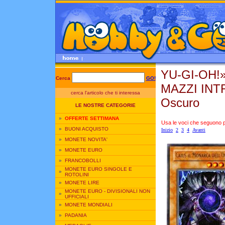
YU-GI-OH!
Cerca
GO!
MAZZI INTR
cerca l'articolo che ti interessa
Oscuro
LE NOSTRE CATEGORIE
»
OFFERTE SETTIMANA
Usa le voci che seguono per
»
BUONI ACQUISTO
Inizio
2
3
4
Avanti
»
MONETE NOVITA'
»
MONETE EURO
»
FRANCOBOLLI
MONETE EURO SINGOLE E
»
ROTOLINI
»
MONETE LIRE
MONETE EURO - DIVISIONALI NON
»
UFFICIALI
»
MONETE MONDIALI
»
PADANIA