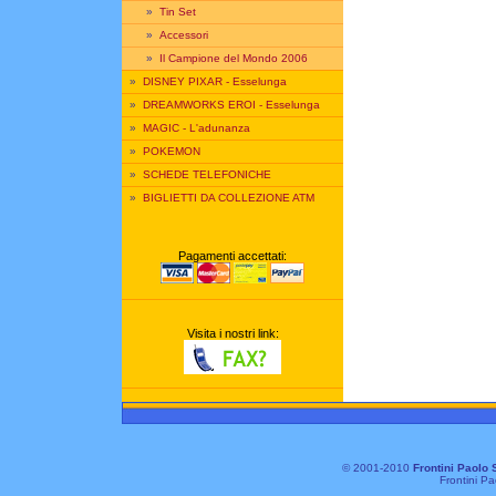
»
Tin Set
»
Accessori
»
Il Campione del Mondo 2006
»
DISNEY PIXAR - Esselunga
»
DREAMWORKS EROI - Esselunga
»
MAGIC - L'adunanza
»
POKEMON
»
SCHEDE TELEFONICHE
»
BIGLIETTI DA COLLEZIONE ATM
Pagamenti accettati:
Visita i nostri link:
© 2001-2010
Frontini Paolo 
Frontini Pa