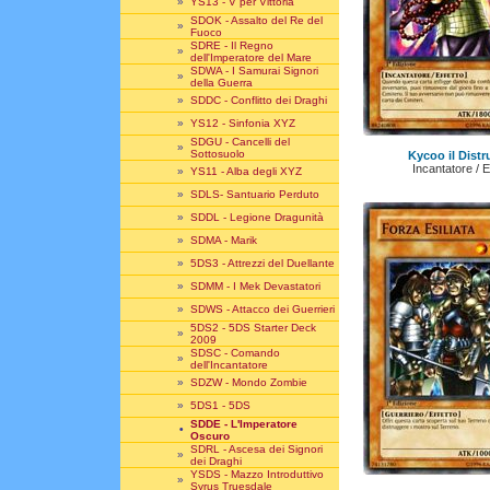
»
YS13 - V per Vittoria
SDOK - Assalto del Re del
»
Fuoco
SDRE - Il Regno
»
dell'Imperatore del Mare
SDWA - I Samurai Signori
»
della Guerra
»
SDDC - Conflitto dei Draghi
»
YS12 - Sinfonia XYZ
SDGU - Cancelli del
»
Sottosuolo
Kycoo il Distru
Incantatore / 
»
YS11 - Alba degli XYZ
»
SDLS- Santuario Perduto
»
SDDL - Legione Dragunità
»
SDMA - Marik
»
5DS3 - Attrezzi del Duellante
»
SDMM - I Mek Devastatori
»
SDWS - Attacco dei Guerrieri
5DS2 - 5DS Starter Deck
»
2009
SDSC - Comando
»
dell'Incantatore
»
SDZW - Mondo Zombie
»
5DS1 - 5DS
SDDE - L'Imperatore
•
Oscuro
SDRL - Ascesa dei Signori
»
dei Draghi
YSDS - Mazzo Introduttivo
»
Syrus Truesdale