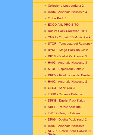
»
Collezione Leggendaria 2
»
HA04 - Arsenale Nascosto 4
»
Turbo Pack 3
»
EXODIA IL PROIBITO
»
Duelist Pack Collection 2011
»
YMP1 - Yugioh 3D Movie Pack
»
STOR - Tempesta dei Ragnarok
»
RYMP - Mega Pack Ra Giallo
»
DP10 - Duelist Pack Yusei 3
»
HA03 - Arsenale Nascosto 3
»
STBL - Esplosione Astrale
»
DREV - Rivoluzione dei Duellanti
»
HA02 - Arsenale Nascosto 2
»
GLD3 - Serie Oro 3
»
TSHD - Oscurità Brillante
»
DPKB - Duelist Pack Kaiba
»
ABPF - Potere Assoluto
»
TWED - Twilight Edition
»
DP09 - Duelist Pack Yusei 2
»
HA01 - Arsenale Nascosto
SOVR - Potere della Polvere di
»
Stelle