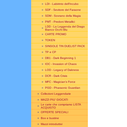
»
LDI - Labirinto dell'Incubo
»
SDF - Sevitore del Faraone
»
SDM - Sovrano della Magia
»
PMT - Predoni Metallici
LDD - La Leggenda del Drago
»
Bianco Occhi Blu
»
CARTE PROMO
»
TOKEN
»
SINGOLE TIN DUELIST PACK
»
TP e CP
»
DB1 - Dark Beginning 1
»
IOC - Invasion of Chaos
»
LOD - Legacy of Dakness
»
DCR - Dark Crisis
»
MFC - Magician's Force
»
PGD - Pharaonic Guardian
»
Collezioni Leggendarie
»
MAZZI PIU' GIOCATI
Le carte che compriamo LISTA
»
ACQUISTO
»
OFFERTE SPECIALI
»
Box e bustine
»
Mazzi introduttivi