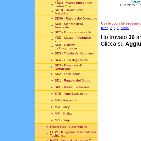
Forza 
YSDJ - Mazzo Introduttivo
»
Guerriero / E
Jaden Yuki
SD10 - Rivolta delle
»
Macchine
»
SD09 - Rabbia del Dinosauro
Usa le voci che seguono per
SD8 - Signore della
»
Tempesta
Inizio
2
3
4
Avanti
»
SD7 - Fortezza Invincibile
Ho trovato
36
ar
YSD - Mazzo Introduttivo
»
2006
Clicca su
Aggiu
SD6 - Giudizio
»
dell'Incantatore
»
SD5 - Trionfo del Guerriero
»
SD4 - Furia dagli Abissi
SD3 - Fiammata di
»
Distruzione
»
SD2 - Follia Zombi
»
SD1 - Ruggito del Drago
»
SKE - Kaiba Evoluzione
»
SYE - Yugi Evoluzione
»
MIP - Pegasus
»
MIJ - Joey
»
MIK - Kaiba
»
MIY - Yugi
»
Power Pack V per Vittoria
LTGY - Il Signore della Galassia
»
Tachionica
»
HA07 - Arsenale Nascosto 7