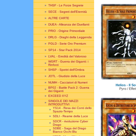
»
THSF - Le Forze Segrete
»
SECE - Segreti dell'Eternità
»
ALTRE CARTE
»
DUEA - Alleanza dei Duellanti
»
PRIO - Origine Primordiale
»
DRLG - Draghi della Leggenda
»
PGLD - Serie Oro Premium
»
SP14 - Star Pack 2014
»
LVAL - Eredità del Valoroso
WGRT - Guerra dei Giganti: i
»
Rinforzi
»
SHSP - Spettri dell'Ombra
»
JOTL - Giudizio della Luce
»
NUMH - Cacciatori di Numeri
Helios - Il S
BP02 - Battle Pack 2: Guerra
Pyro / Effe
»
dei Giganti
»
EXCEED XYZ
SINGOLE DEI MAZZI
»
INTRODUTTIVI
YS14 - Resa dei Conti dello
»
Spazio-Tempo
»
SDLI - Reame della Luce
SDCR - rivoluzione Cyber
»
Drago
SDBE - Saga del Drago
»
Bianco Occhi Blu