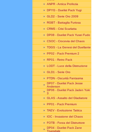
»
ANPR - Antica Profezia
»
DPYG - Duelist Pack Yugi
»
GLD2 - Serie Oro 2009
»
RGBT - Battaglia Furiosa
»
CRMS - Crisi Scarlatta
»
DP08 - Duelist Pack Yusei Fudo
»
CSOC - Crocevia del Chaos
»
TDGS - La Genesi del Duellante
»
PP02 - Pack Premium 2
»
RP01 - Retro Pack
»
LODT - Luce della Distruzione
»
GLD1 - Serie Oro
»
PTDN - Oscurità Fantasma
DP07 - Duelist Pack Jesse
»
Anderson
DP06 - Duelist Pack Jaden Yuki
»
3
»
GLAS - Assalto del Gladiatore
»
PP01 - Pack Premium
»
TAEV - Evoluzione Tattica
»
IOC - Invasione del Chaos
»
FOTB - Forza del Distruttore
DP04 - Duelist Pack Zane
»
Truesdale