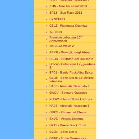
»
ZTIN - Mini Tin Zexal 2013
»
SP13 - Star Pack 2013
»
SYNCHRO
»
CBLZ - Fiammata Cosmica
»
Tin 2013
Premium collection 10°
»
Anniversario
»
Tin 2012 Wave 2
»
ABYR - Risveglio degli Abissi
»
REDU - Il Ritorno del Duellante
LCYW - Collezione Leggendaria
»
3
»
BP01 - Battle Pack Alba Epica
GLD5 - Serie Oro 5: La Miniera
»
Infestata
»
HA06 - Arsenale Nascosto 6
»
GAOV - Sovrano Galattico
»
PHSW - Onda D'Urto Fotonica
»
HA05 - Arsenale Nascosto 5
»
ORCS - Ordine del Chaos
»
EXVC - Vittoria Estrema
»
DP11 - Duelist Pack Crow
»
GLD4 - Serie Oro 4
»
GENF - Forza Generatrice