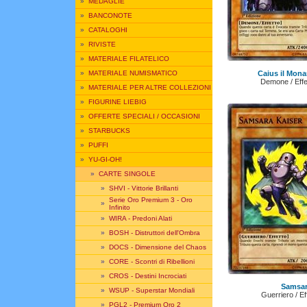
»
MEDAGLIE
»
BANCONOTE
»
CATALOGHI
»
RIVISTE
»
MATERIALE FILATELICO
Caius il Mona
»
MATERIALE NUMISMATICO
Demone / Effet
»
MATERIALE PER ALTRE COLLEZIONI
»
FIGURINE LIEBIG
»
OFFERTE SPECIALI / OCCASIONI
»
STARBUCKS
»
PUFFI
»
YU-GI-OH!
»
CARTE SINGOLE
»
SHVI - Vittorie Brillanti
Serie Oro Premium 3 - Oro
»
Infinito
»
WIRA - Predoni Alati
»
BOSH - Distruttori dell'Ombra
»
DOCS - Dimensione del Chaos
»
CORE - Scontri di Ribellioni
»
CROS - Destini Incrociati
Samsar
»
WSUP - Superstar Mondiali
Guerriero / E
»
PGL2 - Premium Oro 2