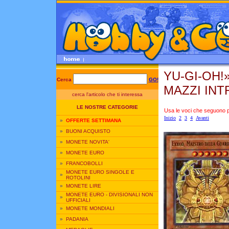
YU-GI-OH!
Cerca
GO!
MAZZI INTR
cerca l'articolo che ti interessa
LE NOSTRE CATEGORIE
Usa le voci che seguono per
Inizio
2
3
4
Avanti
»
OFFERTE SETTIMANA
»
BUONI ACQUISTO
»
MONETE NOVITA'
»
MONETE EURO
»
FRANCOBOLLI
MONETE EURO SINGOLE E
»
ROTOLINI
»
MONETE LIRE
MONETE EURO - DIVISIONALI NON
»
UFFICIALI
»
MONETE MONDIALI
»
PADANIA