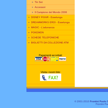
»
Tin Set
»
Accessori
»
Il Campione del Mondo 2006
»
DISNEY PIXAR - Esselunga
»
DREAMWORKS EROI - Esselunga
»
MAGIC - L'adunanza
»
POKEMON
»
SCHEDE TELEFONICHE
»
BIGLIETTI DA COLLEZIONE ATM
Pagamenti accettati:
Visita i nostri link:
© 2001-2010
Frontini Paolo 
Frontini Pa