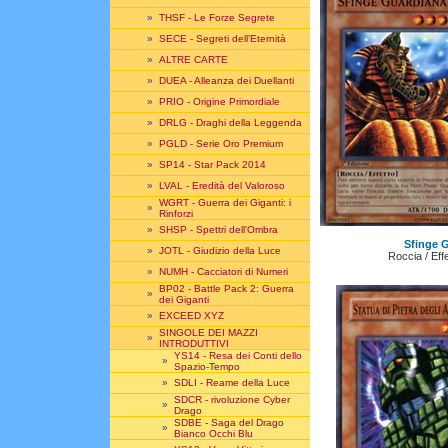
»
THSF - Le Forze Segrete
»
SECE - Segreti dell'Eternità
»
ALTRE CARTE
»
DUEA - Alleanza dei Duellanti
»
PRIO - Origine Primordiale
»
DRLG - Draghi della Leggenda
»
PGLD - Serie Oro Premium
»
SP14 - Star Pack 2014
»
LVAL - Eredità del Valoroso
WGRT - Guerra dei Giganti: i
»
Rinforzi
»
SHSP - Spettri dell'Ombra
Sfinge 
»
JOTL - Giudizio della Luce
Roccia / Eff
»
NUMH - Cacciatori di Numeri
BP02 - Battle Pack 2: Guerra
»
dei Giganti
»
EXCEED XYZ
SINGOLE DEI MAZZI
»
INTRODUTTIVI
YS14 - Resa dei Conti dello
»
Spazio-Tempo
»
SDLI - Reame della Luce
SDCR - rivoluzione Cyber
»
Drago
SDBE - Saga del Drago
»
Bianco Occhi Blu