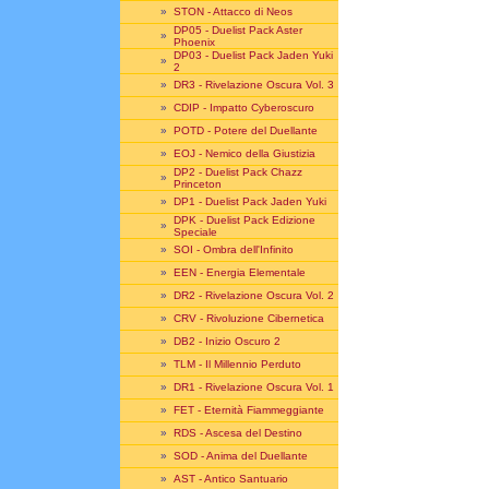
»
STON - Attacco di Neos
DP05 - Duelist Pack Aster
»
Phoenix
DP03 - Duelist Pack Jaden Yuki
»
2
»
DR3 - Rivelazione Oscura Vol. 3
»
CDIP - Impatto Cyberoscuro
»
POTD - Potere del Duellante
»
EOJ - Nemico della Giustizia
DP2 - Duelist Pack Chazz
»
Princeton
»
DP1 - Duelist Pack Jaden Yuki
DPK - Duelist Pack Edizione
»
Speciale
»
SOI - Ombra dell'Infinito
»
EEN - Energia Elementale
»
DR2 - Rivelazione Oscura Vol. 2
»
CRV - Rivoluzione Cibernetica
»
DB2 - Inizio Oscuro 2
»
TLM - Il Millennio Perduto
»
DR1 - Rivelazione Oscura Vol. 1
»
FET - Eternità Fiammeggiante
»
RDS - Ascesa del Destino
»
SOD - Anima del Duellante
»
AST - Antico Santuario