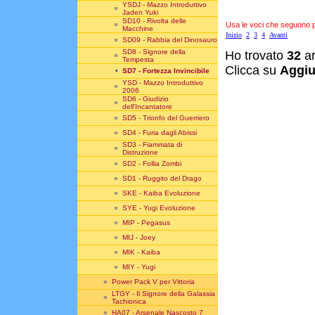
YSDJ - Mazzo Introduttivo
»
Jaden Yuki
SD10 - Rivolta delle
Usa le voci che seguono per
»
Macchine
Inizio
2
3
4
Avanti
»
SD09 - Rabbia del Dinosauro
SD8 - Signore della
Ho trovato
32
ar
»
Tempesta
Clicca su
Aggiu
•
SD7 - Fortezza Invincibile
YSD - Mazzo Introduttivo
»
2006
SD6 - Giudizio
»
dell'Incantatore
»
SD5 - Trionfo del Guerriero
»
SD4 - Furia dagli Abissi
SD3 - Fiammata di
»
Distruzione
»
SD2 - Follia Zombi
»
SD1 - Ruggito del Drago
»
SKE - Kaiba Evoluzione
»
SYE - Yugi Evoluzione
»
MIP - Pegasus
»
MIJ - Joey
»
MIK - Kaiba
»
MIY - Yugi
»
Power Pack V per Vittoria
LTGY - Il Signore della Galassia
»
Tachionica
»
HA07 - Arsenale Nascosto 7