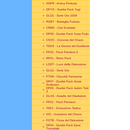
»
ANPR - Antica Profezia
»
DPYG - Duelist Pack Yugi
»
GLD2 - Serie Oro 2009
»
RGBT - Battaglia Furiosa
»
CRMS - Crisi Scarlatta
»
DP08 - Duelist Pack Yusei Fudo
»
CSOC - Crocevia del Chaos
»
TDGS - La Genesi del Duellante
»
PP02 - Pack Premium 2
»
RP01 - Retro Pack
»
LODT - Luce della Distruzione
»
GLD1 - Serie Oro
»
PTDN - Oscurità Fantasma
DP07 - Duelist Pack Jesse
»
Anderson
DP06 - Duelist Pack Jaden Yuki
»
3
»
GLAS - Assalto del Gladiatore
»
PP01 - Pack Premium
»
TAEV - Evoluzione Tattica
»
IOC - Invasione del Chaos
»
FOTB - Forza del Distruttore
DP04 - Duelist Pack Zane
»
Truesdale