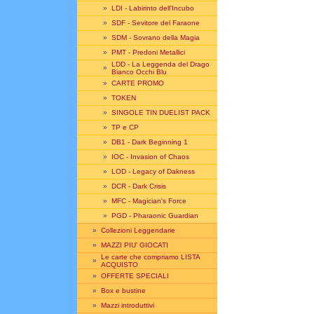
»
LDI - Labirinto dell'Incubo
»
SDF - Sevitore del Faraone
»
SDM - Sovrano della Magia
»
PMT - Predoni Metallici
LDD - La Leggenda del Drago
»
Bianco Occhi Blu
»
CARTE PROMO
»
TOKEN
»
SINGOLE TIN DUELIST PACK
»
TP e CP
»
DB1 - Dark Beginning 1
»
IOC - Invasion of Chaos
»
LOD - Legacy of Dakness
»
DCR - Dark Crisis
»
MFC - Magician's Force
»
PGD - Pharaonic Guardian
»
Collezioni Leggendarie
»
MAZZI PIU' GIOCATI
Le carte che compriamo LISTA
»
ACQUISTO
»
OFFERTE SPECIALI
»
Box e bustine
»
Mazzi introduttivi