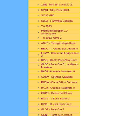
»
ZTIN - Mini Tin Zexal 2013
»
SP13 - Star Pack 2013
»
SYNCHRO
»
CBLZ - Fiammata Cosmica
»
Tin 2013
Premium collection 10°
»
Anniversario
»
Tin 2012 Wave 2
»
ABYR - Risveglio degli Abissi
»
REDU - Il Ritorno del Duellante
LCYW - Collezione Leggendaria
»
3
»
BP01 - Battle Pack Alba Epica
GLD5 - Serie Oro 5: La Miniera
»
Infestata
»
HA06 - Arsenale Nascosto 6
»
GAOV - Sovrano Galattico
»
PHSW - Onda D'Urto Fotonica
»
HA05 - Arsenale Nascosto 5
»
ORCS - Ordine del Chaos
»
EXVC - Vittoria Estrema
»
DP11 - Duelist Pack Crow
»
GLD4 - Serie Oro 4
»
GENF - Forza Generatrice