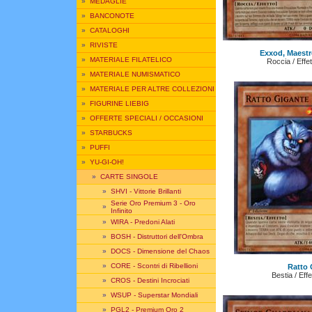
»
MEDAGLIE
»
BANCONOTE
»
CATALOGHI
»
RIVISTE
Exxod, Maestr
»
MATERIALE FILATELICO
Roccia / Effet
»
MATERIALE NUMISMATICO
»
MATERIALE PER ALTRE COLLEZIONI
»
FIGURINE LIEBIG
»
OFFERTE SPECIALI / OCCASIONI
»
STARBUCKS
»
PUFFI
»
YU-GI-OH!
»
CARTE SINGOLE
»
SHVI - Vittorie Brillanti
Serie Oro Premium 3 - Oro
»
Infinito
»
WIRA - Predoni Alati
»
BOSH - Distruttori dell'Ombra
»
DOCS - Dimensione del Chaos
»
CORE - Scontri di Ribellioni
Ratto 
Bestia / Eff
»
CROS - Destini Incrociati
»
WSUP - Superstar Mondiali
»
PGL2 - Premium Oro 2