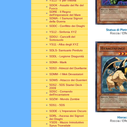
»
YS13 - V per Vittoria
SDOK - Assalto del Re del
»
Fuoco
SDRE - Il Regno
»
dell'Imperatore del Mare
SDWA - I Samurai Signori
»
della Guerra
»
SDDC - Conflitto dei Draghi
Statua di Piet
»
YS12 - Sinfonia XYZ
Roccia / Eff
SDGU - Cancelli del
»
Sottosuolo
»
YS11 - Alba degli XYZ
»
SDLS- Santuario Perduto
»
SDDL - Legione Dragunità
»
SDMA - Marik
»
5DS3 - Attrezzi del Duellante
»
SDMM - I Mek Devastatori
»
SDWS - Attacco dei Guerrieri
5DS2 - 5DS Starter Deck
»
2009
SDSC - Comando
»
dell'Incantatore
»
SDZW - Mondo Zombie
»
5DS1 - 5DS
»
SDDE - L'Imperatore Oscuro
SDRL - Ascesa dei Signori
Hierac
»
dei Draghi
Roccia / Eff
YSDS - Mazzo Introduttivo
»
Syrus Truesdale