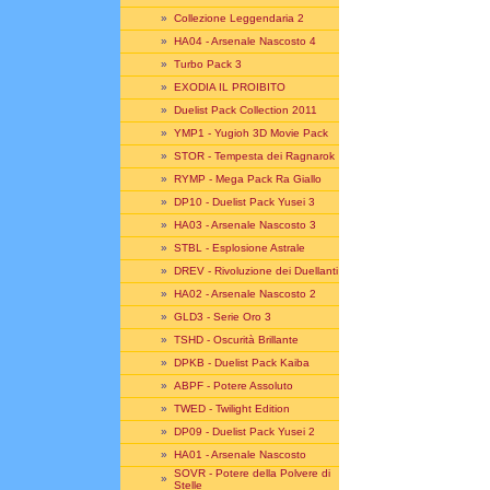
»
Collezione Leggendaria 2
»
HA04 - Arsenale Nascosto 4
»
Turbo Pack 3
»
EXODIA IL PROIBITO
»
Duelist Pack Collection 2011
»
YMP1 - Yugioh 3D Movie Pack
»
STOR - Tempesta dei Ragnarok
»
RYMP - Mega Pack Ra Giallo
»
DP10 - Duelist Pack Yusei 3
»
HA03 - Arsenale Nascosto 3
»
STBL - Esplosione Astrale
»
DREV - Rivoluzione dei Duellanti
»
HA02 - Arsenale Nascosto 2
»
GLD3 - Serie Oro 3
»
TSHD - Oscurità Brillante
»
DPKB - Duelist Pack Kaiba
»
ABPF - Potere Assoluto
»
TWED - Twilight Edition
»
DP09 - Duelist Pack Yusei 2
»
HA01 - Arsenale Nascosto
SOVR - Potere della Polvere di
»
Stelle