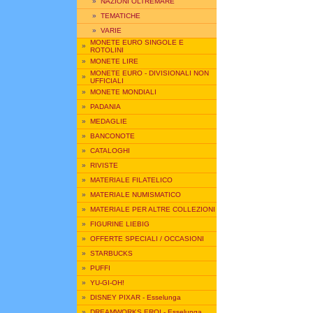
»
NAZIONI OLTREMARE
»
TEMATICHE
»
VARIE
MONETE EURO SINGOLE E
»
ROTOLINI
»
MONETE LIRE
MONETE EURO - DIVISIONALI NON
»
UFFICIALI
»
MONETE MONDIALI
»
PADANIA
»
MEDAGLIE
»
BANCONOTE
»
CATALOGHI
»
RIVISTE
»
MATERIALE FILATELICO
»
MATERIALE NUMISMATICO
»
MATERIALE PER ALTRE COLLEZIONI
»
FIGURINE LIEBIG
»
OFFERTE SPECIALI / OCCASIONI
»
STARBUCKS
»
PUFFI
»
YU-GI-OH!
»
DISNEY PIXAR - Esselunga
»
DREAMWORKS EROI - Esselunga