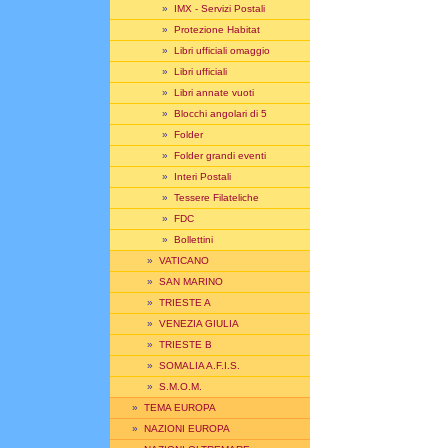
»
IMX - Servizi Postali
»
Protezione Habitat
»
Libri ufficiali omaggio
»
Libri ufficiali
»
Libri annate vuoti
»
Blocchi angolari di 5
»
Folder
»
Folder grandi eventi
»
Interi Postali
»
Tessere Filateliche
»
FDC
»
Bollettini
»
VATICANO
»
SAN MARINO
»
TRIESTE A
»
VENEZIA GIULIA
»
TRIESTE B
»
SOMALIA A.F.I.S.
»
S.M.O.M.
»
TEMA EUROPA
»
NAZIONI EUROPA