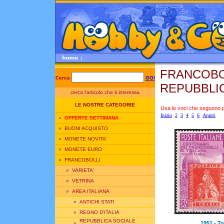
FRANCOBOL
Cerca
GO!
REPUBBLI
cerca l'articolo che ti interessa
LE NOSTRE CATEGORIE
Usa le voci che seguono per
Inizio
2
3
4
5
6
Avanti
»
OFFERTE SETTIMANA
»
BUONI ACQUISTO
»
MONETE NOVITA'
»
MONETE EURO
»
FRANCOBOLLI
»
VARIETA'
»
VETRINA
»
AREA ITALIANA
»
ANTICHI STATI
»
REGNO D'ITALIA
REPUBBLICA SOCIALE
1951 - To
»