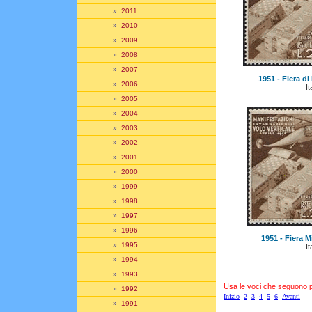
»
2011
»
2010
»
2009
»
2008
»
2007
1951 - Fiera di
»
2006
It
»
2005
»
2004
»
2003
»
2002
»
2001
»
2000
»
1999
»
1998
»
1997
»
1996
1951 - Fiera M
»
1995
It
»
1994
»
1993
Usa le voci che seguono per
»
1992
Inizio
2
3
4
5
6
Avanti
»
1991