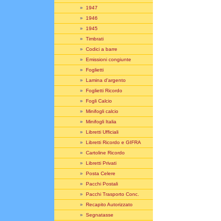
»
1947
»
1946
»
1945
»
Timbrati
»
Codici a barre
»
Emissioni congiunte
»
Foglietti
»
Lamina d'argento
»
Foglietti Ricordo
»
Fogli Calcio
»
Minifogli calcio
»
Minifogli Italia
»
Libretti Ufficiali
»
Libretti Ricordo e GIFRA
»
Cartoline Ricordo
»
Libretti Privati
»
Posta Celere
»
Pacchi Postali
»
Pacchi Trasporto Conc.
»
Recapito Autorizzato
»
Segnatasse