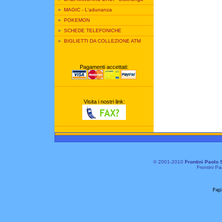
»
MAGIC - L'adunanza
»
POKEMON
»
SCHEDE TELEFONICHE
»
BIGLIETTI DA COLLEZIONE ATM
Pagamenti accettati:
Visita i nostri link:
© 2001-2010
Frontini Paolo 
Frontini Pa
Pagi