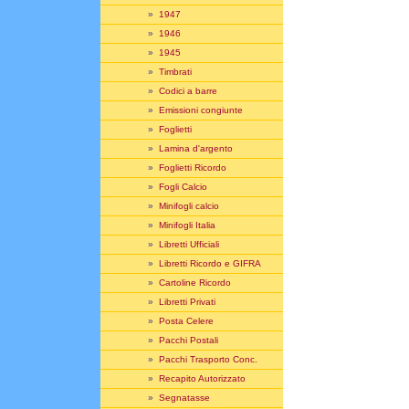
»
1947
»
1946
»
1945
»
Timbrati
»
Codici a barre
»
Emissioni congiunte
»
Foglietti
»
Lamina d'argento
»
Foglietti Ricordo
»
Fogli Calcio
»
Minifogli calcio
»
Minifogli Italia
»
Libretti Ufficiali
»
Libretti Ricordo e GIFRA
»
Cartoline Ricordo
»
Libretti Privati
»
Posta Celere
»
Pacchi Postali
»
Pacchi Trasporto Conc.
»
Recapito Autorizzato
»
Segnatasse