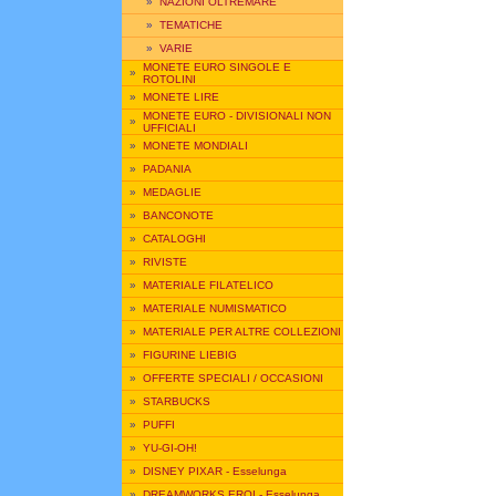
»
NAZIONI OLTREMARE
»
TEMATICHE
»
VARIE
MONETE EURO SINGOLE E
»
ROTOLINI
»
MONETE LIRE
MONETE EURO - DIVISIONALI NON
»
UFFICIALI
»
MONETE MONDIALI
»
PADANIA
»
MEDAGLIE
»
BANCONOTE
»
CATALOGHI
»
RIVISTE
»
MATERIALE FILATELICO
»
MATERIALE NUMISMATICO
»
MATERIALE PER ALTRE COLLEZIONI
»
FIGURINE LIEBIG
»
OFFERTE SPECIALI / OCCASIONI
»
STARBUCKS
»
PUFFI
»
YU-GI-OH!
»
DISNEY PIXAR - Esselunga
»
DREAMWORKS EROI - Esselunga