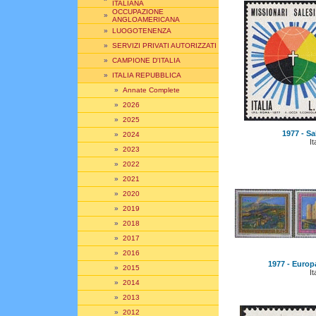
ITALIANA
OCCUPAZIONE
»
ANGLOAMERICANA
»
LUOGOTENENZA
»
SERVIZI PRIVATI AUTORIZZATI
»
CAMPIONE D'ITALIA
»
ITALIA REPUBBLICA
»
Annate Complete
»
2026
»
2025
1977 - Sal
»
2024
It
»
2023
»
2022
»
2021
»
2020
»
2019
»
2018
»
2017
»
2016
1977 - Europa
»
2015
It
»
2014
»
2013
»
2012