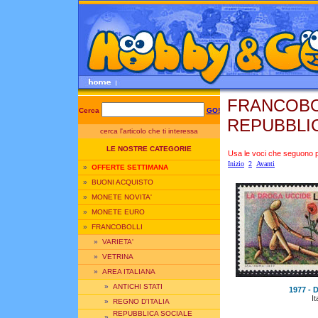
FRANCOBOL
Cerca
GO!
REPUBBLI
cerca l'articolo che ti interessa
LE NOSTRE CATEGORIE
Usa le voci che seguono per
Inizio
2
Avanti
»
OFFERTE SETTIMANA
»
BUONI ACQUISTO
»
MONETE NOVITA'
»
MONETE EURO
»
FRANCOBOLLI
»
VARIETA'
»
VETRINA
»
AREA ITALIANA
»
ANTICHI STATI
1977 - D
It
»
REGNO D'ITALIA
REPUBBLICA SOCIALE
»