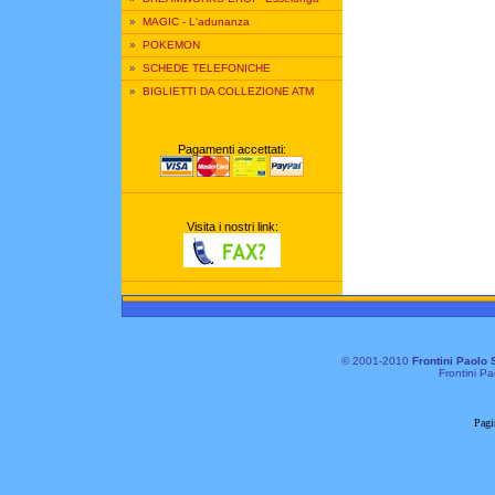
»
MAGIC - L'adunanza
»
POKEMON
»
SCHEDE TELEFONICHE
»
BIGLIETTI DA COLLEZIONE ATM
Pagamenti accettati:
Visita i nostri link:
© 2001-2010
Frontini Paolo 
Frontini Pa
Pagi