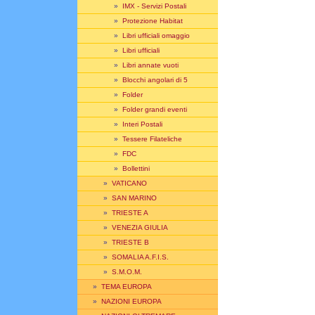
»
IMX - Servizi Postali
»
Protezione Habitat
»
Libri ufficiali omaggio
»
Libri ufficiali
»
Libri annate vuoti
»
Blocchi angolari di 5
»
Folder
»
Folder grandi eventi
»
Interi Postali
»
Tessere Filateliche
»
FDC
»
Bollettini
»
VATICANO
»
SAN MARINO
»
TRIESTE A
»
VENEZIA GIULIA
»
TRIESTE B
»
SOMALIA A.F.I.S.
»
S.M.O.M.
»
TEMA EUROPA
»
NAZIONI EUROPA