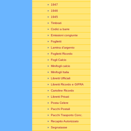
»
1947
»
1946
»
1945
»
Timbrati
»
Codici a barre
»
Emissioni congiunte
»
Foglietti
»
Lamina d'argento
»
Foglietti Ricordo
»
Fogli Calcio
»
Minifogli calcio
»
Minifogli Italia
»
Libretti Ufficiali
»
Libretti Ricordo e GIFRA
»
Cartoline Ricordo
»
Libretti Privati
»
Posta Celere
»
Pacchi Postali
»
Pacchi Trasporto Conc.
»
Recapito Autorizzato
»
Segnatasse