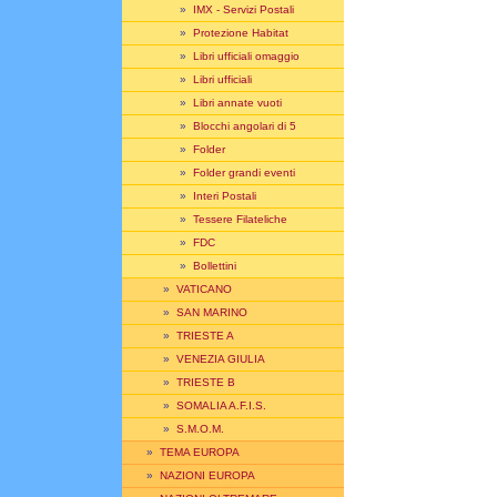
»
IMX - Servizi Postali
»
Protezione Habitat
»
Libri ufficiali omaggio
»
Libri ufficiali
»
Libri annate vuoti
»
Blocchi angolari di 5
»
Folder
»
Folder grandi eventi
»
Interi Postali
»
Tessere Filateliche
»
FDC
»
Bollettini
»
VATICANO
»
SAN MARINO
»
TRIESTE A
»
VENEZIA GIULIA
»
TRIESTE B
»
SOMALIA A.F.I.S.
»
S.M.O.M.
»
TEMA EUROPA
»
NAZIONI EUROPA