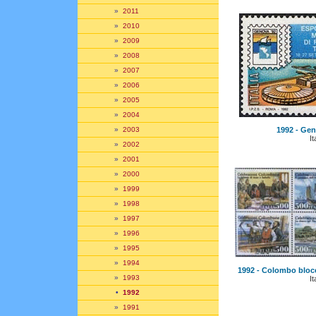
»
2011
»
2010
»
2009
»
2008
»
2007
»
2006
»
2005
»
2004
1992 - Geno
»
2003
It
»
2002
»
2001
»
2000
»
1999
»
1998
»
1997
»
1996
»
1995
»
1994
1992 - Colombo blocco
»
1993
It
•
1992
»
1991