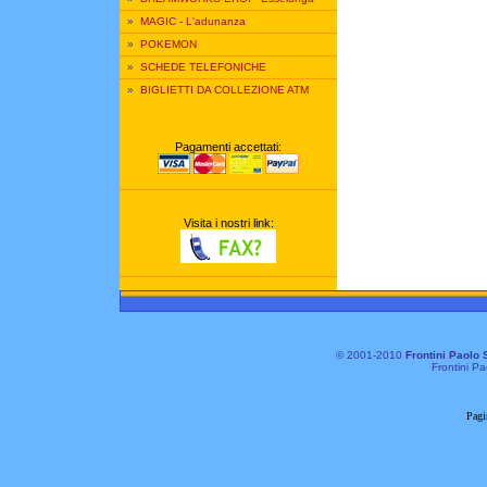
»
MAGIC - L'adunanza
»
POKEMON
»
SCHEDE TELEFONICHE
»
BIGLIETTI DA COLLEZIONE ATM
Pagamenti accettati:
Visita i nostri link:
© 2001-2010
Frontini Paolo 
Frontini Pa
Pagi