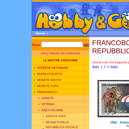
FRANCOBOL
Cerca
GO!
REPUBBLI
cerca l'articolo che ti interessa
LE NOSTRE CATEGORIE
Usa le voci che seguono per
Inizio
2
3
4
Avanti
»
OFFERTE SETTIMANA
»
BUONI ACQUISTO
»
MONETE NOVITA'
»
MONETE EURO
»
FRANCOBOLLI
»
VARIETA'
»
VETRINA
»
AREA ITALIANA
»
ANTICHI STATI
1992 - Atleti
»
REGNO D'ITALIA
It
REPUBBLICA SOCIALE
»