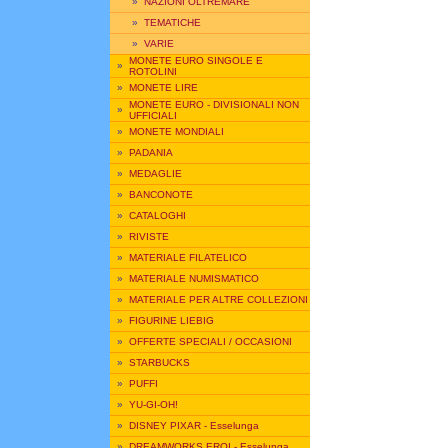
»
NAZIONI OLTREMARE
»
TEMATICHE
»
VARIE
MONETE EURO SINGOLE E
»
ROTOLINI
»
MONETE LIRE
MONETE EURO - DIVISIONALI NON
»
UFFICIALI
»
MONETE MONDIALI
»
PADANIA
»
MEDAGLIE
»
BANCONOTE
»
CATALOGHI
»
RIVISTE
»
MATERIALE FILATELICO
»
MATERIALE NUMISMATICO
»
MATERIALE PER ALTRE COLLEZIONI
»
FIGURINE LIEBIG
»
OFFERTE SPECIALI / OCCASIONI
»
STARBUCKS
»
PUFFI
»
YU-GI-OH!
»
DISNEY PIXAR - Esselunga
»
DREAMWORKS EROI - Esselunga