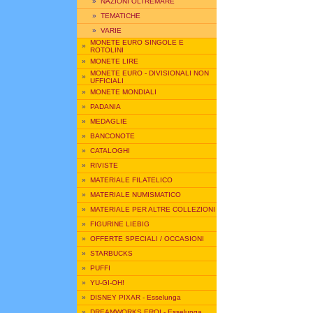
»
NAZIONI OLTREMARE
»
TEMATICHE
»
VARIE
MONETE EURO SINGOLE E
»
ROTOLINI
»
MONETE LIRE
MONETE EURO - DIVISIONALI NON
»
UFFICIALI
»
MONETE MONDIALI
»
PADANIA
»
MEDAGLIE
»
BANCONOTE
»
CATALOGHI
»
RIVISTE
»
MATERIALE FILATELICO
»
MATERIALE NUMISMATICO
»
MATERIALE PER ALTRE COLLEZIONI
»
FIGURINE LIEBIG
»
OFFERTE SPECIALI / OCCASIONI
»
STARBUCKS
»
PUFFI
»
YU-GI-OH!
»
DISNEY PIXAR - Esselunga
»
DREAMWORKS EROI - Esselunga