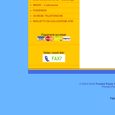
»
MAGIC - L'adunanza
»
POKEMON
»
SCHEDE TELEFONICHE
»
BIGLIETTI DA COLLEZIONE ATM
Pagamenti accettati:
Visita i nostri link:
© 2001-2010
Frontini Paolo 
Frontini Pa
Pagi