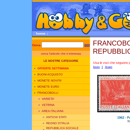
FRANCOBOL
Cerca
GO!
REPUBBLI
cerca l'articolo che ti interessa
LE NOSTRE CATEGORIE
Usa le voci che seguono per
Inizio
2
Avanti
»
OFFERTE SETTIMANA
»
BUONI ACQUISTO
»
MONETE NOVITA'
»
MONETE EURO
»
FRANCOBOLLI
»
VARIETA'
»
VETRINA
»
AREA ITALIANA
»
ANTICHI STATI
1962 - Pa
It
»
REGNO D'ITALIA
REPUBBLICA SOCIALE
»