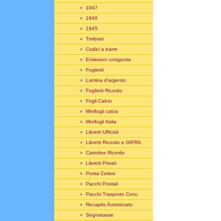
»
1947
»
1946
»
1945
»
Timbrati
»
Codici a barre
»
Emissioni congiunte
»
Foglietti
»
Lamina d'argento
»
Foglietti Ricordo
»
Fogli Calcio
»
Minifogli calcio
»
Minifogli Italia
»
Libretti Ufficiali
»
Libretti Ricordo e GIFRA
»
Cartoline Ricordo
»
Libretti Privati
»
Posta Celere
»
Pacchi Postali
»
Pacchi Trasporto Conc.
»
Recapito Autorizzato
»
Segnatasse