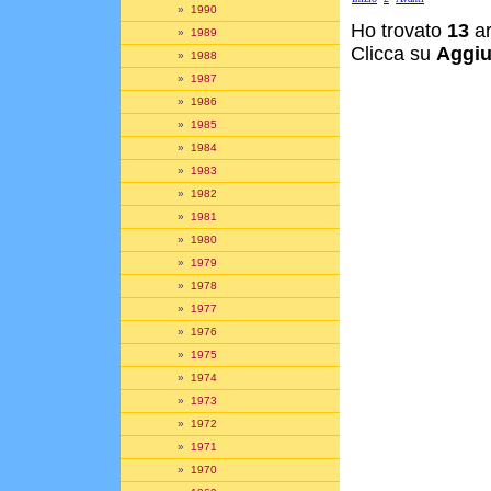
»
1990
Ho trovato
13
ar
»
1989
Clicca su
Aggiu
»
1988
»
1987
»
1986
»
1985
»
1984
»
1983
»
1982
»
1981
»
1980
»
1979
»
1978
»
1977
»
1976
»
1975
»
1974
»
1973
»
1972
»
1971
»
1970