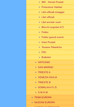
»
IMX - Servizi Postali
»
Protezione Habitat
»
Libri ufficiali omaggio
»
Libri ufficiali
»
Libri annate vuoti
»
Blocchi angolari di 5
»
Folder
»
Folder grandi eventi
»
Interi Postali
»
Tessere Filateliche
»
FDC
»
Bollettini
»
VATICANO
»
SAN MARINO
»
TRIESTE A
»
VENEZIA GIULIA
»
TRIESTE B
»
SOMALIA A.F.I.S.
»
S.M.O.M.
»
TEMA EUROPA
»
NAZIONI EUROPA