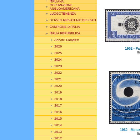
ITALIANA
OCCUPAZIONE
»
ANGLOAMERICANA
»
LUOGOTENENZA
»
SERVIZI PRIVATI AUTORIZZATI
»
CAMPIONE D'ITALIA
»
ITALIA REPUBBLICA
»
Annate Complete
»
2026
1962 - Pac
It
»
2025
»
2024
»
2023
»
2022
»
2021
»
2020
»
2019
»
2018
»
2017
»
2016
»
2015
»
2014
1962 - Mostr
»
2013
It
»
2012