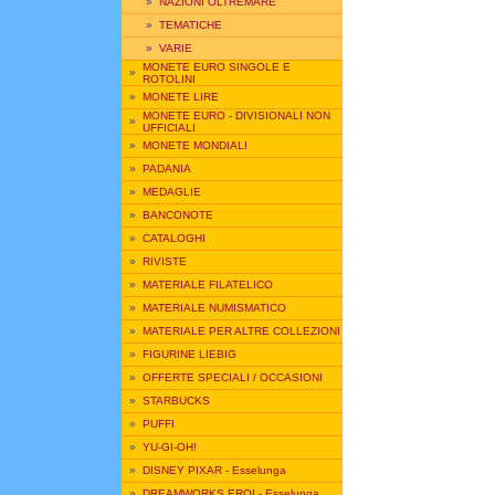
»
NAZIONI OLTREMARE
»
TEMATICHE
»
VARIE
MONETE EURO SINGOLE E
»
ROTOLINI
»
MONETE LIRE
MONETE EURO - DIVISIONALI NON
»
UFFICIALI
»
MONETE MONDIALI
»
PADANIA
»
MEDAGLIE
»
BANCONOTE
»
CATALOGHI
»
RIVISTE
»
MATERIALE FILATELICO
»
MATERIALE NUMISMATICO
»
MATERIALE PER ALTRE COLLEZIONI
»
FIGURINE LIEBIG
»
OFFERTE SPECIALI / OCCASIONI
»
STARBUCKS
»
PUFFI
»
YU-GI-OH!
»
DISNEY PIXAR - Esselunga
»
DREAMWORKS EROI - Esselunga