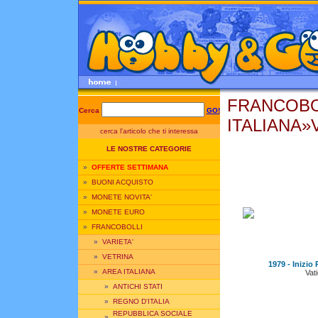
FRANCOBO
Cerca
GO!
ITALIANA»V
cerca l'articolo che ti interessa
LE NOSTRE CATEGORIE
»
OFFERTE SETTIMANA
»
BUONI ACQUISTO
»
MONETE NOVITA'
»
MONETE EURO
»
FRANCOBOLLI
»
VARIETA'
»
VETRINA
1979 - Inizio 
»
AREA ITALIANA
Vat
»
ANTICHI STATI
»
REGNO D'ITALIA
REPUBBLICA SOCIALE
»