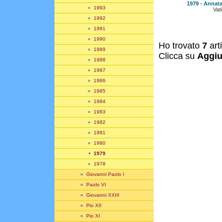
1979 - Annata
»
1993
Vat
»
1992
»
1991
»
1990
Ho trovato
7
art
»
1989
Clicca su
Aggiu
»
1988
»
1987
»
1986
»
1985
»
1984
»
1983
»
1982
»
1981
»
1980
•
1979
»
1978
»
Giovanni Paolo I
»
Paolo VI
»
Giovanni XXIII
»
Pio XII
»
Pio XI