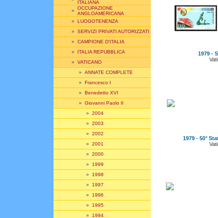
ITALIANA
OCCUPAZIONE
»
ANGLOAMERICANA
»
LUOGOTENENZA
»
SERVIZI PRIVATI AUTORIZZATI
»
CAMPIONE D'ITALIA
»
ITALIA REPUBBLICA
1979 - S
Vat
»
VATICANO
»
ANNATE COMPLETE
»
Francesco I
»
Benedetto XVI
»
Giovanni Paolo II
»
2004
»
2003
»
2002
1979 - 50° Sta
Vat
»
2001
»
2000
»
1999
»
1998
»
1997
»
1996
»
1995
»
1994