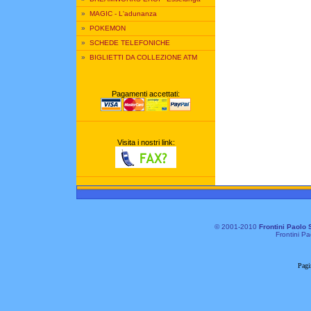
»
MAGIC - L'adunanza
»
POKEMON
»
SCHEDE TELEFONICHE
»
BIGLIETTI DA COLLEZIONE ATM
Pagamenti accettati:
Visita i nostri link:
© 2001-2010
Frontini Paolo 
Frontini Pa
Pagi