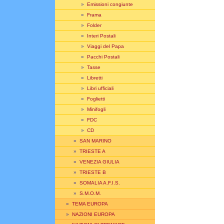
»
Emissioni congiunte
»
Frama
»
Folder
»
Interi Postali
»
Viaggi del Papa
»
Pacchi Postali
»
Tasse
»
Libretti
»
Libri ufficiali
»
Foglietti
»
Minifogli
»
FDC
»
CD
»
SAN MARINO
»
TRIESTE A
»
VENEZIA GIULIA
»
TRIESTE B
»
SOMALIA A.F.I.S.
»
S.M.O.M.
»
TEMA EUROPA
»
NAZIONI EUROPA