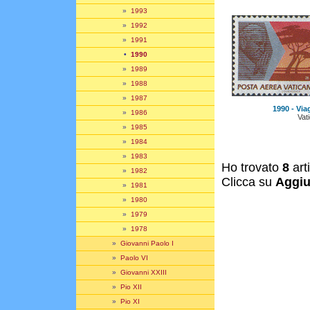
»
1993
»
1992
»
1991
•
1990
»
1989
»
1988
»
1987
1990 - Via
»
1986
Vat
»
1985
»
1984
»
1983
Ho trovato
8
art
»
1982
Clicca su
Aggiu
»
1981
»
1980
»
1979
»
1978
»
Giovanni Paolo I
»
Paolo VI
»
Giovanni XXIII
»
Pio XII
»
Pio XI