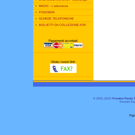
»
MAGIC - L'adunanza
»
POKEMON
»
SCHEDE TELEFONICHE
»
BIGLIETTI DA COLLEZIONE ATM
Pagamenti accettati:
Visita i nostri link:
© 2001-2010
Frontini Paolo 
Frontini Pa
Pagi