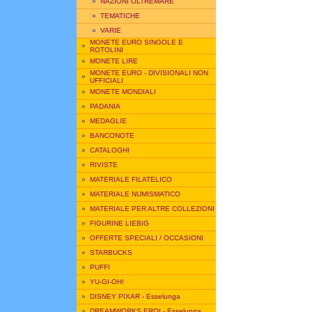
»
NAZIONI OLTREMARE
»
TEMATICHE
»
VARIE
MONETE EURO SINGOLE E
»
ROTOLINI
»
MONETE LIRE
MONETE EURO - DIVISIONALI NON
»
UFFICIALI
»
MONETE MONDIALI
»
PADANIA
»
MEDAGLIE
»
BANCONOTE
»
CATALOGHI
»
RIVISTE
»
MATERIALE FILATELICO
»
MATERIALE NUMISMATICO
»
MATERIALE PER ALTRE COLLEZIONI
»
FIGURINE LIEBIG
»
OFFERTE SPECIALI / OCCASIONI
»
STARBUCKS
»
PUFFI
»
YU-GI-OH!
»
DISNEY PIXAR - Esselunga
»
DREAMWORKS EROI - Esselunga