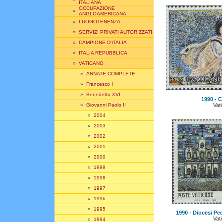
ITALIANA
OCCUPAZIONE
»
ANGLOAMERICANA
»
LUOGOTENENZA
»
SERVIZI PRIVATI AUTORIZZATI
»
CAMPIONE D'ITALIA
»
ITALIA REPUBBLICA
»
VATICANO
»
ANNATE COMPLETE
»
Francesco I
»
Benedetto XVI
1990 - C
Vat
»
Giovanni Paolo II
»
2004
»
2003
»
2002
»
2001
»
2000
»
1999
»
1998
»
1997
»
1996
»
1995
1990 - Diocesi Pe
Vat
»
1994