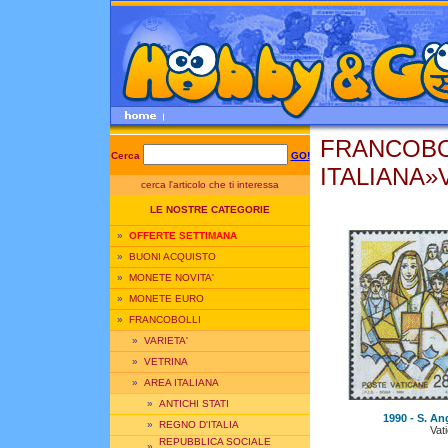
FRANCOBO
Cerca
GO!
ITALIANA»V
cerca l'articolo che ti interessa
LE NOSTRE CATEGORIE
»
OFFERTE SETTIMANA
»
BUONI ACQUISTO
»
MONETE NOVITA'
»
MONETE EURO
»
FRANCOBOLLI
»
VARIETA'
»
VETRINA
»
AREA ITALIANA
»
ANTICHI STATI
1990 - S. Ang
»
REGNO D'ITALIA
Vat
REPUBBLICA SOCIALE
»