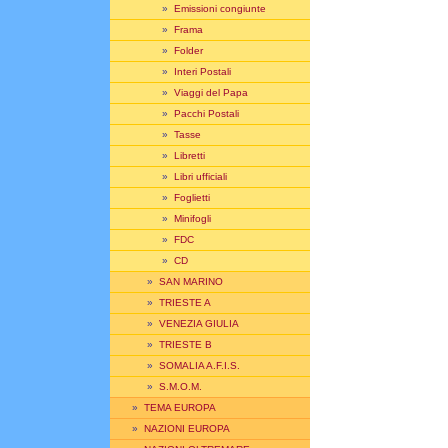
»
Emissioni congiunte
»
Frama
»
Folder
»
Interi Postali
»
Viaggi del Papa
»
Pacchi Postali
»
Tasse
»
Libretti
»
Libri ufficiali
»
Foglietti
»
Minifogli
»
FDC
»
CD
»
SAN MARINO
»
TRIESTE A
»
VENEZIA GIULIA
»
TRIESTE B
»
SOMALIA A.F.I.S.
»
S.M.O.M.
»
TEMA EUROPA
»
NAZIONI EUROPA