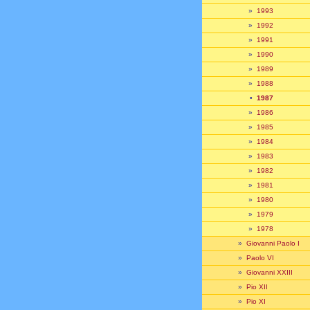
»
1993
»
1992
»
1991
»
1990
»
1989
»
1988
•
1987
»
1986
»
1985
»
1984
»
1983
»
1982
»
1981
»
1980
»
1979
»
1978
»
Giovanni Paolo I
»
Paolo VI
»
Giovanni XXIII
»
Pio XII
»
Pio XI