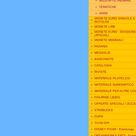
»
NAZIONI OLTREMARE
»
TEMATICHE
»
VARIE
MONETE EURO SINGOLE E
»
ROTOLINI
»
MONETE LIRE
MONETE EURO - DIVISIONA
»
UFFICIALI
»
MONETE MONDIALI
»
PADANIA
»
MEDAGLIE
»
BANCONOTE
»
CATALOGHI
»
RIVISTE
»
MATERIALE FILATELICO
»
MATERIALE NUMISMATICO
»
MATERIALE PER ALTRE CO
»
FIGURINE LIEBIG
»
OFFERTE SPECIALI / OCCA
»
STARBUCKS
»
PUFFI
»
YU-GI-OH!
»
DISNEY PIXAR - Esselunga
»
DREAMWORKS EROI - Essel