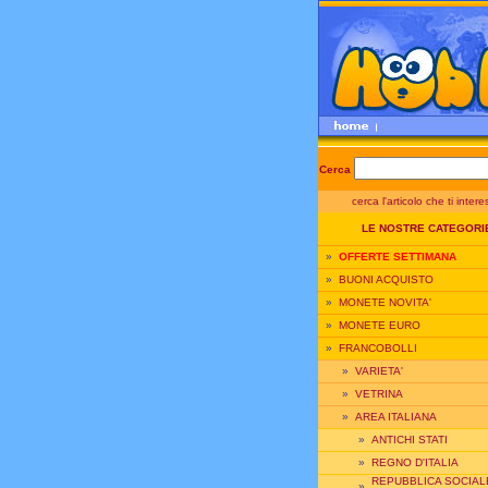
Cerca
cerca l'articolo che ti inter
LE NOSTRE CATEGORI
»
OFFERTE SETTIMANA
»
BUONI ACQUISTO
»
MONETE NOVITA'
»
MONETE EURO
»
FRANCOBOLLI
»
VARIETA'
»
VETRINA
»
AREA ITALIANA
»
ANTICHI STATI
»
REGNO D'ITALIA
REPUBBLICA SOCIAL
»