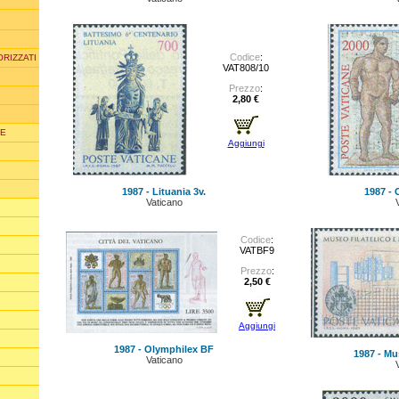
Codice
:
ORIZZATI
VAT808/10
Prezzo
:
2,80 €
TE
Aggiungi
1987 - Lituania 3v.
1987 - 
Vaticano
Codice
:
VATBF9
Prezzo
:
2,50 €
Aggiungi
1987 - Olymphilex BF
1987 - Mus
Vaticano