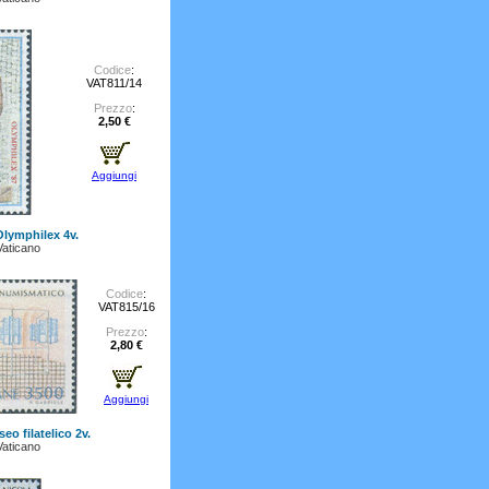
Codice
:
VAT811/14
Prezzo
:
2,50 €
Aggiungi
Olymphilex 4v.
Vaticano
Codice
:
VAT815/16
Prezzo
:
2,80 €
Aggiungi
eo filatelico 2v.
Vaticano