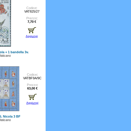
Codice
:
VAT825/27
Prezzo
:
7,70 €
Aggiungi
ola + 1 bandella 3v.
Vaticano
Codice
:
VATBF9A/9C
Prezzo
:
63,00 €
Aggiungi
S. Nicola 3 BF
Vaticano