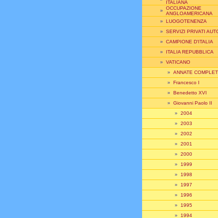
ITALIANA
OCCUPAZIONE
»
ANGLOAMERICANA
»
LUOGOTENENZA
»
SERVIZI PRIVATI AUT
»
CAMPIONE D'ITALIA
»
ITALIA REPUBBLICA
»
VATICANO
»
ANNATE COMPLE
»
Francesco I
»
Benedetto XVI
»
Giovanni Paolo II
»
2004
»
2003
»
2002
»
2001
»
2000
»
1999
»
1998
»
1997
»
1996
»
1995
»
1994