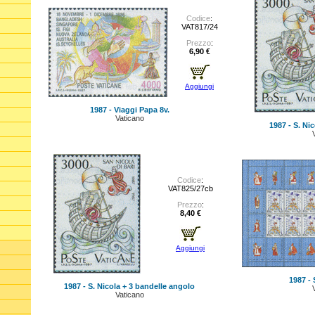
Codice
:
VAT817/24
Prezzo
:
6,90 €
Aggiungi
1987 - Viaggi Papa 8v.
Vaticano
1987 - S. Nic
Codice
:
VAT825/27cb
Prezzo
:
8,40 €
Aggiungi
1987 - 
1987 - S. Nicola + 3 bandelle angolo
Vaticano