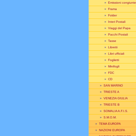
»
Emissioni congiunte
»
Frama
»
Folder
»
Interi Postali
»
Viaggi del Papa
»
Pacchi Postali
»
Tasse
»
Libretti
»
Libri ufficiali
»
Foglietti
»
Minifogli
»
FDC
»
CD
»
SAN MARINO
»
TRIESTE A
»
VENEZIA GIULIA
»
TRIESTE B
»
SOMALIA A.F.I.S.
»
S.M.O.M.
»
TEMA EUROPA
»
NAZIONI EUROPA