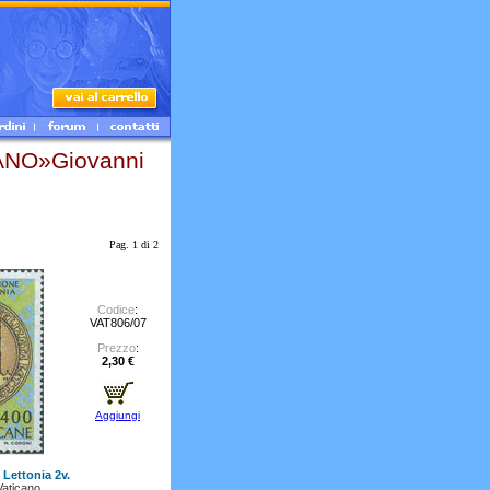
NO»Giovanni
Pag. 1 di 2
Codice
:
VAT806/07
Prezzo
:
2,30 €
Aggiungi
 Lettonia 2v.
Vaticano