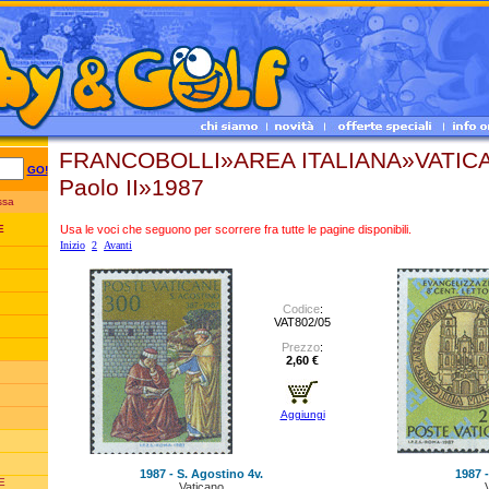
FRANCOBOLLI»AREA ITALIANA»VATICA
GO!
Paolo II»1987
essa
Usa le voci che seguono per scorrere fra tutte le pagine disponibili.
E
Inizio
2
Avanti
Codice
:
VAT802/05
Prezzo
:
2,60 €
Aggiungi
1987 - S. Agostino 4v.
1987 -
E
Vaticano