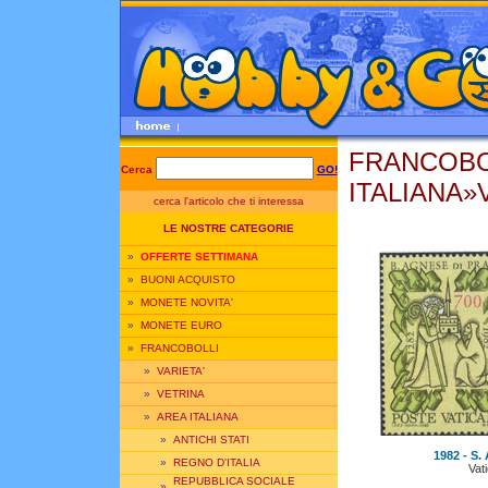
FRANCOBO
Cerca
GO!
ITALIANA»V
cerca l'articolo che ti interessa
LE NOSTRE CATEGORIE
»
OFFERTE SETTIMANA
»
BUONI ACQUISTO
»
MONETE NOVITA'
»
MONETE EURO
»
FRANCOBOLLI
»
VARIETA'
»
VETRINA
»
AREA ITALIANA
»
ANTICHI STATI
1982 - S.
»
REGNO D'ITALIA
Vat
REPUBBLICA SOCIALE
»