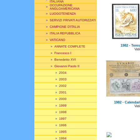
ITALIANA
OCCUPAZIONE
»
ANGLOAMERICANA
»
LUOGOTENENZA
»
SERVIZI PRIVATI AUTORIZZATI
»
CAMPIONE D'ITALIA
»
ITALIA REPUBBLICA
»
VATICANO
1982 - Teres
»
ANNATE COMPLETE
Vat
»
Francesco I
»
Benedetto XVI
»
Giovanni Paolo II
»
2004
»
2003
»
2002
»
2001
»
2000
1982 - Calendar
»
1999
Vat
»
1998
»
1997
»
1996
»
1995
»
1994