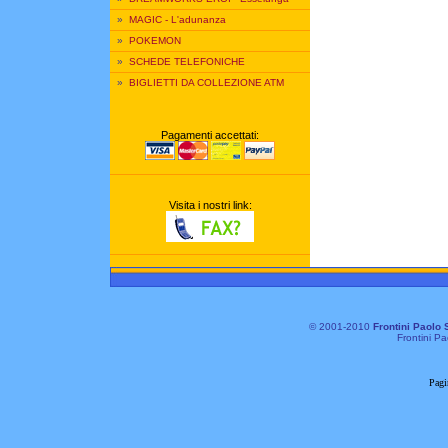
»
MAGIC - L'adunanza
»
POKEMON
»
SCHEDE TELEFONICHE
»
BIGLIETTI DA COLLEZIONE ATM
Pagamenti accettati:
Visita i nostri link:
© 2001-2010
Frontini Paolo 
Frontini Pa
Pagi