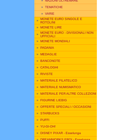
»
NAZIONI OLTREMARE
»
TEMATICHE
»
VARIE
MONETE EURO SINGOLE E
»
ROTOLINI
»
MONETE LIRE
MONETE EURO - DIVISIONALI NON
»
UFFICIALI
»
MONETE MONDIALI
»
PADANIA
»
MEDAGLIE
»
BANCONOTE
»
CATALOGHI
»
RIVISTE
»
MATERIALE FILATELICO
»
MATERIALE NUMISMATICO
»
MATERIALE PER ALTRE COLLEZIONI
»
FIGURINE LIEBIG
»
OFFERTE SPECIALI / OCCASIONI
»
STARBUCKS
»
PUFFI
»
YU-GI-OH!
»
DISNEY PIXAR - Esselunga
»
DREAMWORKS EROI - Esselunga