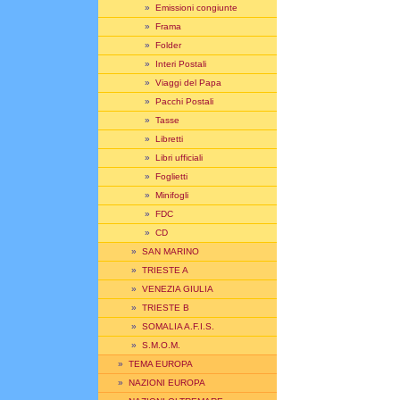
»
Emissioni congiunte
»
Frama
»
Folder
»
Interi Postali
»
Viaggi del Papa
»
Pacchi Postali
»
Tasse
»
Libretti
»
Libri ufficiali
»
Foglietti
»
Minifogli
»
FDC
»
CD
»
SAN MARINO
»
TRIESTE A
»
VENEZIA GIULIA
»
TRIESTE B
»
SOMALIA A.F.I.S.
»
S.M.O.M.
»
TEMA EUROPA
»
NAZIONI EUROPA