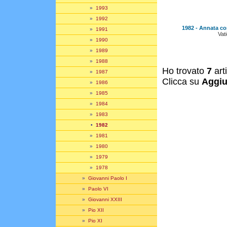
»
1993
»
1992
1982 - Annata co
»
1991
Vat
»
1990
»
1989
»
1988
Ho trovato
7
art
»
1987
Clicca su
Aggiu
»
1986
»
1985
»
1984
»
1983
•
1982
»
1981
»
1980
»
1979
»
1978
»
Giovanni Paolo I
»
Paolo VI
»
Giovanni XXIII
»
Pio XII
»
Pio XI