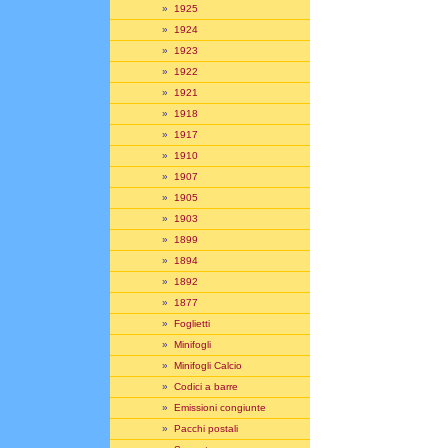
»
1925
»
1924
»
1923
»
1922
»
1921
»
1918
»
1917
»
1910
»
1907
»
1905
»
1903
»
1899
»
1894
»
1892
»
1877
»
Foglietti
»
Minifogli
»
Minifogli Calcio
»
Codici a barre
»
Emissioni congiunte
»
Pacchi postali