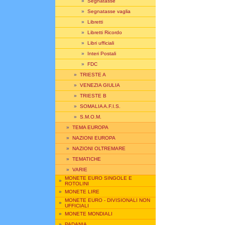
»
Segnatasse
»
Segnatasse vaglia
»
Libretti
»
Libretti Ricordo
»
Libri ufficiali
»
Interi Postali
»
FDC
»
TRIESTE A
»
VENEZIA GIULIA
»
TRIESTE B
»
SOMALIA A.F.I.S.
»
S.M.O.M.
»
TEMA EUROPA
»
NAZIONI EUROPA
»
NAZIONI OLTREMARE
»
TEMATICHE
»
VARIE
MONETE EURO SINGOLE E
»
ROTOLINI
»
MONETE LIRE
MONETE EURO - DIVISIONALI NON
»
UFFICIALI
»
MONETE MONDIALI
»
PADANIA