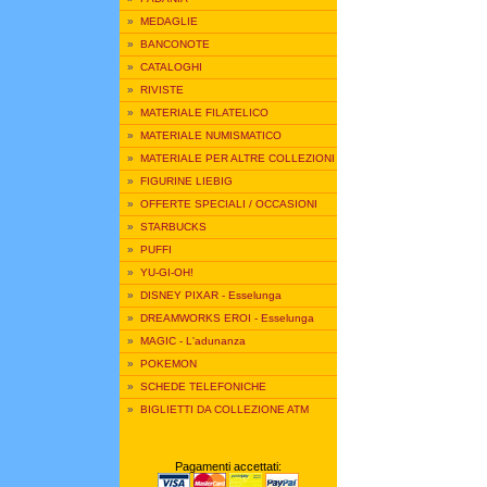
»
MEDAGLIE
»
BANCONOTE
»
CATALOGHI
»
RIVISTE
»
MATERIALE FILATELICO
»
MATERIALE NUMISMATICO
»
MATERIALE PER ALTRE COLLEZIONI
»
FIGURINE LIEBIG
»
OFFERTE SPECIALI / OCCASIONI
»
STARBUCKS
»
PUFFI
»
YU-GI-OH!
»
DISNEY PIXAR - Esselunga
»
DREAMWORKS EROI - Esselunga
»
MAGIC - L'adunanza
»
POKEMON
»
SCHEDE TELEFONICHE
»
BIGLIETTI DA COLLEZIONE ATM
Pagamenti accettati: