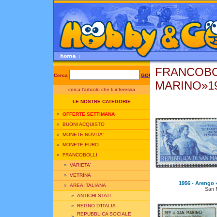
FRANCOBO
Cerca
GO!
MARINO»1
cerca l'articolo che ti interessa
LE NOSTRE CATEGORIE
»
OFFERTE SETTIMANA
»
BUONI ACQUISTO
»
MONETE NOVITA'
»
MONETE EURO
»
FRANCOBOLLI
»
VARIETA'
»
VETRINA
1956 - Arengo +
»
AREA ITALIANA
San 
»
ANTICHI STATI
»
REGNO D'ITALIA
REPUBBLICA SOCIALE
»