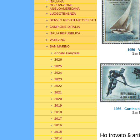
ITALIANA
OCCUPAZIONE
»
ANGLOAMERICANA
»
LUOGOTENENZA
»
SERVIZI PRIVATI AUTORIZZATI
»
CAMPIONE D'ITALIA
»
ITALIA REPUBBLICA
»
VATICANO
»
SAN MARINO
1956 - Ve
»
Annate Complete
San 
»
2026
»
2025
»
2024
»
2023
»
2022
»
2021
»
2020
»
2019
1956 - Cortina 
»
2018
San 
»
2017
»
2016
»
2015
Ho trovato
5
art
»
2014