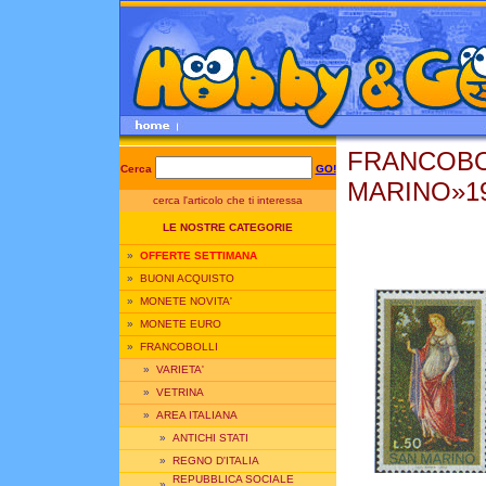
FRANCOBO
Cerca
GO!
MARINO»1
cerca l'articolo che ti interessa
LE NOSTRE CATEGORIE
»
OFFERTE SETTIMANA
»
BUONI ACQUISTO
»
MONETE NOVITA'
»
MONETE EURO
»
FRANCOBOLLI
»
VARIETA'
»
VETRINA
»
AREA ITALIANA
»
ANTICHI STATI
»
REGNO D'ITALIA
REPUBBLICA SOCIALE
»