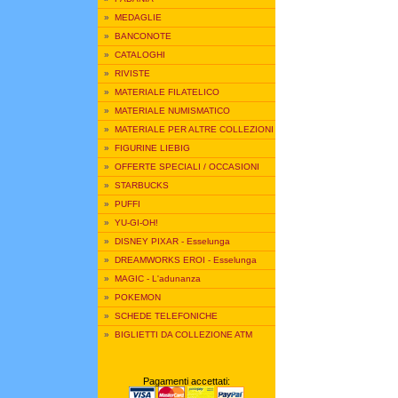
»
MEDAGLIE
»
BANCONOTE
»
CATALOGHI
»
RIVISTE
»
MATERIALE FILATELICO
»
MATERIALE NUMISMATICO
»
MATERIALE PER ALTRE COLLEZIONI
»
FIGURINE LIEBIG
»
OFFERTE SPECIALI / OCCASIONI
»
STARBUCKS
»
PUFFI
»
YU-GI-OH!
»
DISNEY PIXAR - Esselunga
»
DREAMWORKS EROI - Esselunga
»
MAGIC - L'adunanza
»
POKEMON
»
SCHEDE TELEFONICHE
»
BIGLIETTI DA COLLEZIONE ATM
Pagamenti accettati: