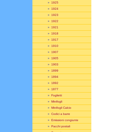
»
1925
»
1924
»
1923
»
1922
»
1921
»
1918
»
1917
»
1910
»
1907
»
1905
»
1903
»
1899
»
1894
»
1892
»
1877
»
Foglietti
»
Minifogli
»
Minifogli Calcio
»
Codici a barre
»
Emissioni congiunte
»
Pacchi postali