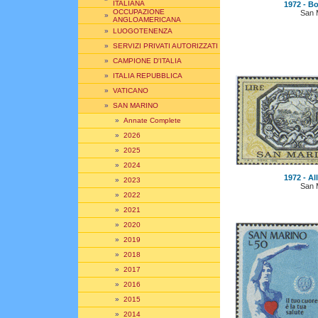
ITALIANA
1972 - Bot
OCCUPAZIONE
San 
»
ANGLOAMERICANA
»
LUOGOTENENZA
»
SERVIZI PRIVATI AUTORIZZATI
»
CAMPIONE D'ITALIA
»
ITALIA REPUBBLICA
»
VATICANO
»
SAN MARINO
»
Annate Complete
»
2026
»
2025
»
2024
1972 - All
»
2023
San 
»
2022
»
2021
»
2020
»
2019
»
2018
»
2017
»
2016
»
2015
»
2014