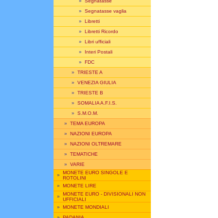
»
Segnatasse
»
Segnatasse vaglia
»
Libretti
»
Libretti Ricordo
»
Libri ufficiali
»
Interi Postali
»
FDC
»
TRIESTE A
»
VENEZIA GIULIA
»
TRIESTE B
»
SOMALIA A.F.I.S.
»
S.M.O.M.
»
TEMA EUROPA
»
NAZIONI EUROPA
»
NAZIONI OLTREMARE
»
TEMATICHE
»
VARIE
MONETE EURO SINGOLE E
»
ROTOLINI
»
MONETE LIRE
MONETE EURO - DIVISIONALI NON
»
UFFICIALI
»
MONETE MONDIALI
»
PADANIA