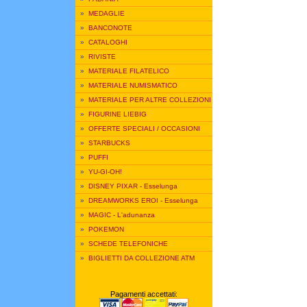
»
MEDAGLIE
»
BANCONOTE
»
CATALOGHI
»
RIVISTE
»
MATERIALE FILATELICO
»
MATERIALE NUMISMATICO
»
MATERIALE PER ALTRE COLLEZIONI
»
FIGURINE LIEBIG
»
OFFERTE SPECIALI / OCCASIONI
»
STARBUCKS
»
PUFFI
»
YU-GI-OH!
»
DISNEY PIXAR - Esselunga
»
DREAMWORKS EROI - Esselunga
»
MAGIC - L'adunanza
»
POKEMON
»
SCHEDE TELEFONICHE
»
BIGLIETTI DA COLLEZIONE ATM
Pagamenti accettati: