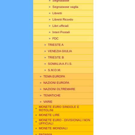
»
Segnatasse
»
Segnatasse vaglia
»
Libretti
»
Libretti Ricordo
»
Libri ufficiali
»
Interi Postali
»
FDC
»
TRIESTE A
»
VENEZIA GIULIA
»
TRIESTE B
»
SOMALIA A.F.I.S.
»
S.M.O.M.
»
TEMA EUROPA
»
NAZIONI EUROPA
»
NAZIONI OLTREMARE
»
TEMATICHE
»
VARIE
MONETE EURO SINGOLE E
»
ROTOLINI
»
MONETE LIRE
MONETE EURO - DIVISIONALI NON
»
UFFICIALI
»
MONETE MONDIALI
»
PADANIA