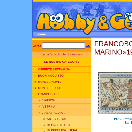
FRANCOBO
Cerca
GO!
MARINO»1
cerca l'articolo che ti interessa
LE NOSTRE CATEGORIE
»
OFFERTE SETTIMANA
»
BUONI ACQUISTO
»
MONETE NOVITA'
»
MONETE EURO
»
FRANCOBOLLI
»
VARIETA'
»
VETRINA
»
AREA ITALIANA
1975 - Pittur
»
ANTICHI STATI
San 
»
REGNO D'ITALIA
REPUBBLICA SOCIALE
»