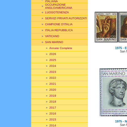
ITALIANA
OCCUPAZIONE
»
ANGLOAMERICANA
»
LUOGOTENENZA
»
SERVIZI PRIVATI AUTORIZZATI
»
CAMPIONE D'ITALIA
»
ITALIA REPUBBLICA
»
VATICANO
»
SAN MARINO
1975 - E
»
Annate Complete
San 
»
2026
»
2025
»
2024
»
2023
»
2022
»
2021
»
2020
»
2019
»
2018
»
2017
»
2016
»
2015
1975 - N
San 
»
2014