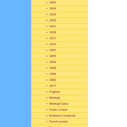
»
1925
»
1924
»
1923
»
1922
»
1921
»
1918
»
1917
»
1910
»
1907
»
1905
»
1903
»
1899
»
1894
»
1892
»
1877
»
Foglietti
»
Minifogli
»
Minifogli Calcio
»
Codici a barre
»
Emissioni congiunte
»
Pacchi postali