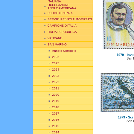
ITALIANA
OCCUPAZIONE
»
ANGLOAMERICANA
»
LUOGOTENENZA
»
SERVIZI PRIVATI AUTORIZZATI
»
CAMPIONE D'ITALIA
»
ITALIA REPUBBLICA
»
VATICANO
»
SAN MARINO
»
Annate Complete
1979 - Inves
»
2026
San 
»
2025
»
2024
»
2023
»
2022
»
2021
»
2020
»
2019
»
2018
»
2017
1979 - Sci 
»
2016
San 
»
2015
»
2014