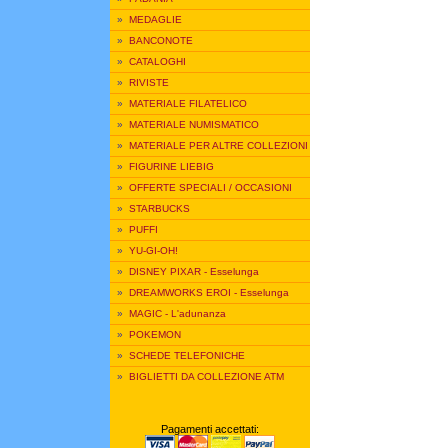
»
MEDAGLIE
»
BANCONOTE
»
CATALOGHI
»
RIVISTE
»
MATERIALE FILATELICO
»
MATERIALE NUMISMATICO
»
MATERIALE PER ALTRE COLLEZIONI
»
FIGURINE LIEBIG
»
OFFERTE SPECIALI / OCCASIONI
»
STARBUCKS
»
PUFFI
»
YU-GI-OH!
»
DISNEY PIXAR - Esselunga
»
DREAMWORKS EROI - Esselunga
»
MAGIC - L'adunanza
»
POKEMON
»
SCHEDE TELEFONICHE
»
BIGLIETTI DA COLLEZIONE ATM
Pagamenti accettati: