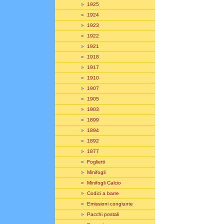
»
1925
»
1924
»
1923
»
1922
»
1921
»
1918
»
1917
»
1910
»
1907
»
1905
»
1903
»
1899
»
1894
»
1892
»
1877
»
Foglietti
»
Minifogli
»
Minifogli Calcio
»
Codici a barre
»
Emissioni congiunte
»
Pacchi postali