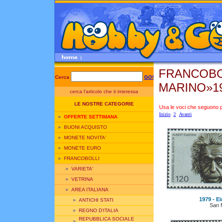
FRANCOBO
Cerca
GO!
MARINO»1
cerca l'articolo che ti interessa
LE NOSTRE CATEGORIE
Usa le voci che seguono per
Inizio
2
Avanti
»
OFFERTE SETTIMANA
»
BUONI ACQUISTO
»
MONETE NOVITA'
»
MONETE EURO
»
FRANCOBOLLI
»
VARIETA'
»
VETRINA
»
AREA ITALIANA
1979 - Ei
»
ANTICHI STATI
San 
»
REGNO D'ITALIA
REPUBBLICA SOCIALE
»