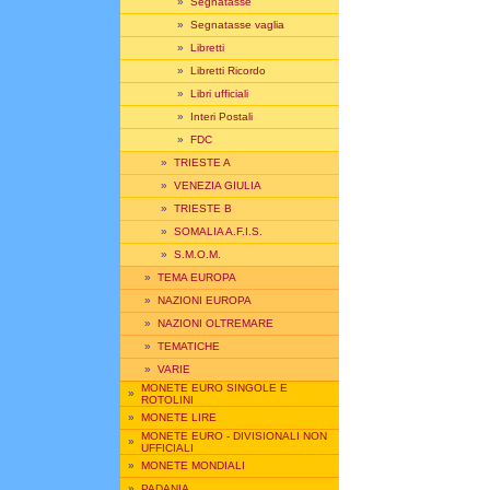
»
Segnatasse
»
Segnatasse vaglia
»
Libretti
»
Libretti Ricordo
»
Libri ufficiali
»
Interi Postali
»
FDC
»
TRIESTE A
»
VENEZIA GIULIA
»
TRIESTE B
»
SOMALIA A.F.I.S.
»
S.M.O.M.
»
TEMA EUROPA
»
NAZIONI EUROPA
»
NAZIONI OLTREMARE
»
TEMATICHE
»
VARIE
MONETE EURO SINGOLE E
»
ROTOLINI
»
MONETE LIRE
MONETE EURO - DIVISIONALI NON
»
UFFICIALI
»
MONETE MONDIALI
»
PADANIA